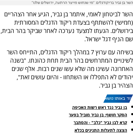
השר בן גביר בריקודגלים: "מי שנחוש מייצר הרתעה, ירושלים שלנו"
השר לביטחון לאומי, איתמר בן גביר, הגיע אחר הצהריים
(חמישי) להשתתף בצעדת ריקוד הדגלים המסורתית
בירושלים. הגעתו למצעד נערכה לאחר שביקר בהר הבית,
שם הניף דגל ישראל.
בשיחה עם ערוץ 7 במהלך ריקוד הדגלים, התייחס השר
לשינויים המתרחשים בהר הבית תחת כהונתו. "בשנה
האחרונה עשינו מה שלא עשו שנים רבות. אלף שנים
יהודים לא התפללו או השתחוו - והיום עושים זאת",
הצהיר בן גביר.
עוד באותו נושא:
בן גביר נגד ראש רשות האכיפה
הסקר חושף: בן גביר מוביל בפער
קרא לבן גביר "כלב" - והסתבך
הצצה לתעלות התנינים בכלא