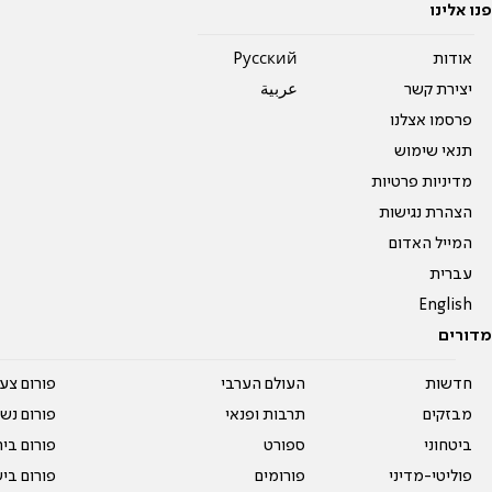
פנו אלינו
אודות
Pусский
יצירת קשר
عربية
פרסמו אצלנו
תנאי שימוש
מדיניות פרטיות
הצהרת נגישות
המייל האדום
עברית
English
מדורים
חדשות
העולם הערבי
פורום צע
מבזקים
תרבות ופנאי
פורום נשו
ביטחוני
ספורט
פורום בי
פוליטי-מדיני
פורומים
פורום בי