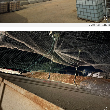
צילום: דובר צה"ל