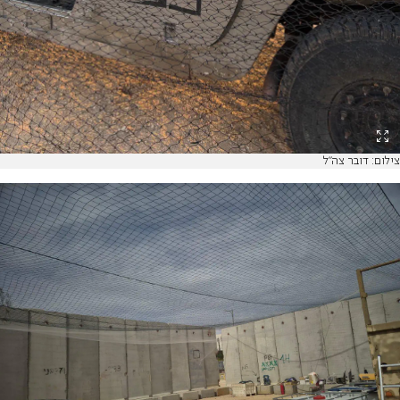
צילום: דובר צה"ל