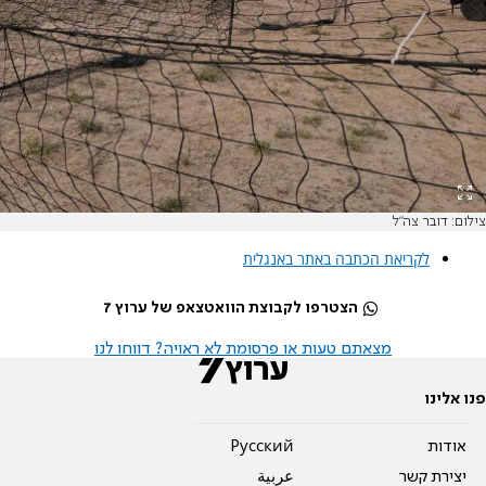
צילום: דובר צה"ל
לקריאת הכתבה באתר באנגלית
הצטרפו לקבוצת הוואטצאפ של ערוץ 7
מצאתם טעות או פרסומת לא ראויה? דווחו לנו
פנו אלינו
אודות
Pусский
יצירת קשר
عربية