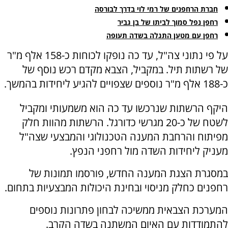
חברת הרחפנים של רמי לוי בדרך לבורסה
רחפן נפל סמוך לביתו של בן גביר
רחפן עם מטען התגלה בשדה תעופה
על פי נתוני צה"ל, עד כה נופקו לכוחות כ-158 אלף מ"ר
של רשתות תיל. במקביל, הצבא מקדם רכש נוסף של
כ-188 אלף מ"ר נוספים שצפויים להגיע ליחידות בהמשך.
היקף הרשתות שנרכשו עד כה הוא משמעותי ומקביל
לשטח של כ-20 מגרשי כדורגל. הרשתות מהוות חלק
מפיתוח והרחבת המענה הטכנולוגי והמבצעי שצה"ל
מעניק ליחידות השדה מול רחפני הנפץ.
במסגרת הצגת המענה החדש, פורסמו תמונות של
רחפנים כחלק מניסוי ובחינת היכולות המבצעיות בתחום.
המערכת הצבאית ממשיכה לבחון פתרונות נוספים
להתמודדות עם האיום המשתנה בשדה הקרב.