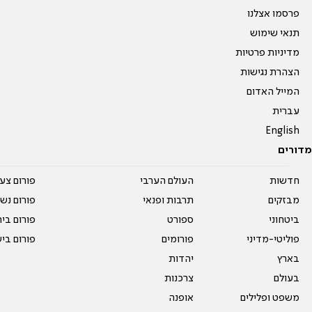
פרסמו אצלנו
תנאי שימוש
מדיניות פרטיות
הצהרת נגישות
המייל האדום
עברית
English
מדורים
חדשות
העולם הערבי
פורום צע
מבזקים
תרבות ופנאי
פורום נשו
ביטחוני
ספורט
פורום בי
פוליטי-מדיני
פורומים
פורום בי
בארץ
יהדות
בעולם
צרכנות
משפט ופלילים
אופנה