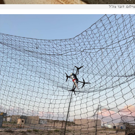
צילום: דובר צה"ל