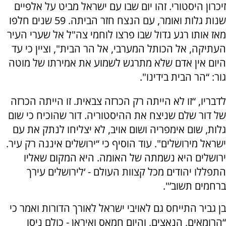
זיכרון היסטורי. זהו יום שבו עם ישראל מביט על אלפיים
שנות גלות ואומר, עם הנצח חזר הביתה. 59 שנים חלפו
מאז אותו רגע גדול שבו פרצו לוחמי צה"ל אל שערי העיר
העתיקה, אל הכותל המערבי, אל הר הבית", וציין כי עד
היום אין אדם שלא מתרגש לשמוע את אמירתו של מוטה
גור: “הר הבית בידינו".
לדבריו, “זו לא הייתה רק הכרזה צבאית. זו הייתה הכרזה
של דור שלם שניצח את ההיסטוריה. דור שהוכיח כי שום
גלות, שום אימפריה ושום אויב, לא יצליחו לנתק את עם
ישראל מירושלים". עוד הוסיף כי “ירושלים איננה רק עיר.
ירושלים היא נשמתה של האומה. היא המקום שאליו
התפללו יהודים מכל קצוות העולם - ‘לירושלים עירך
ברחמים תשוב’".
בן גביר התייחס גם לאויבי ישראל לאורך הדורות ואמר כי
“הרומאים, הנאצים, והיום חמאס ואיראן - כולם ניסו