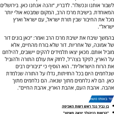
לשבור אותנו ונכשלו". לדבריו, “והנה אנחנו כאן. בירושלים
המאוחדת. בישיבת מרכז הרב, המקום שמבטא אולי יותר
מכל את החיבור שבין תורת ישראל, עם ישראל וארץ
ישראל".
בהמשך שיבח את ישיבת מרכז הרב ואמר: “כאן בונים דור
של אמונה, של אחריות. דור שלא בורח מהחיים, אלא
מוביל אותם. מכאן יצאו תלמידים להקים יישובים, להילחם
על הארץ, לפקד בצה"ל, לחזק את עולם התורה ולהוביל
את הרוח הישראלית". הוא הוסיף כי “גיבורים רבים
שנלחמים היום בכל החזיתות, גדלו על התורה שנלמדת
כאן. הם לא נלחמים מתוך שנאה. הם נלחמים מתוך
אהבה. אהבת העם, אהבת הארץ, אהבת החיים".
עוד באותו נושא:
בן גביר נגד ראש רשות האכיפה
"הרשות בניהולך יצאה מאיזון"