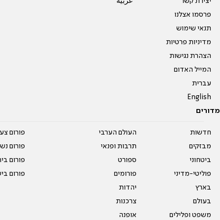
יצירת קשר
عربية
פרסמו אצלנו
תנאי שימוש
מדיניות פרטיות
הצהרת נגישות
המייל האדום
עברית
English
מדורים
חדשות
העולם הערבי
פורום צע
מבזקים
תרבות ופנאי
פורום נשו
ביטחוני
ספורט
פורום בי
פוליטי-מדיני
פורומים
פורום בי
בארץ
יהדות
בעולם
צרכנות
משפט ופלילים
אופנה