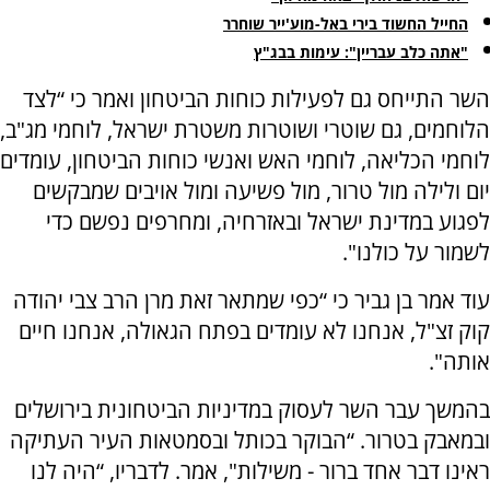
החייל החשוד בירי באל-מוע'ייר שוחרר
"אתה כלב עבריין": עימות בבג"ץ
השר התייחס גם לפעילות כוחות הביטחון ואמר כי “לצד
הלוחמים, גם שוטרי ושוטרות משטרת ישראל, לוחמי מג"ב,
לוחמי הכליאה, לוחמי האש ואנשי כוחות הביטחון, עומדים
יום ולילה מול טרור, מול פשיעה ומול אויבים שמבקשים
לפגוע במדינת ישראל ובאזרחיה, ומחרפים נפשם כדי
לשמור על כולנו".
עוד אמר בן גביר כי “כפי שמתאר זאת מרן הרב צבי יהודה
קוק זצ"ל, אנחנו לא עומדים בפתח הגאולה, אנחנו חיים
אותה".
בהמשך עבר השר לעסוק במדיניות הביטחונית בירושלים
ובמאבק בטרור. “הבוקר בכותל ובסמטאות העיר העתיקה
ראינו דבר אחד ברור - משילות", אמר. לדבריו, “היה לנו