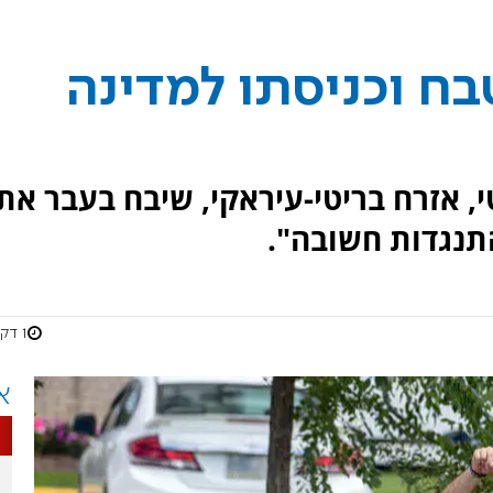
ח וכניסתו למדינה
 אזרח בריטי-עיראקי, שיבח בעבר את
1 דקות
א