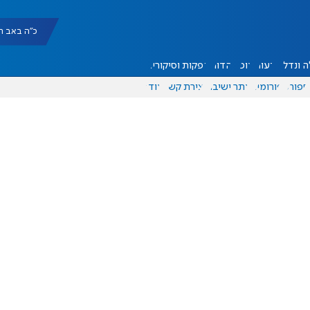
כ"ה באב תשפ"ו |
 ונדל"ן
דעות
אוכל
יהדות
הפקות וסיקורים
ספורט
פורומים
אתר ישיבה
יצירת קשר
עוד