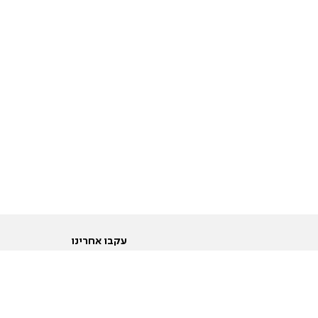
עקבו אחרינו
ות
טוויטר
ם הריון ולידה
פייסבוק
ום לקראת נישואין וזוגיות
אינסטגרם