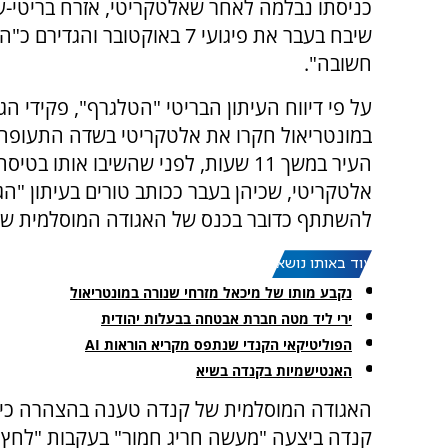
כניסתו נבלמה לאחר שאלטקריטי, אזרח בריטי-ע
שיבח בעבר את פיגועי 7 באוקטובר והגדיר
חשובה".
על פי דיווח העיתון הבריטי "הטלגרף", פקידי הג
במונטריאול חקרו את אלטקריטי בשדה התעופה
העיר במשך 11 שעות, לפני שהשיבו אותו בטיס
אלטקריטי, שכיהן בעבר ככותב טורים בעיתון "הגר
להשתתף כדובר בכנס של האגודה המוסלמית של קנדה בטור
עוד באותו נושא:
נקבע מותו של מיכאל מזרחי שנורה במונטריאול
ירי ליד מטה חברת אבטחה בבעלות יהודית
הפוליטיקאי הקנדי שנתפס מקריא הוראות AI
האנטישמיות בקנדה בשיא
האגודה המוסלמית של קנדה טענה בהצהרה כי
קנדה ביצעה "מעשה חריג חמור" בעקבות "לחץ 