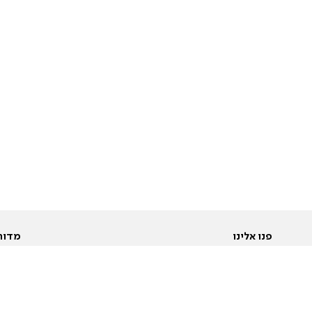
פנו אלינו
מדור
אודות
Pусский
חד
יצירת קשר
عربية
מב
פרסמו אצלנו
בי