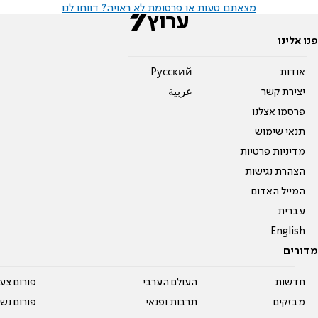
מצאתם טעות או פרסומת לא ראויה? דווחו לנו
פנו אלינו
אודות
Pусский
יצירת קשר
عربية
פרסמו אצלנו
תנאי שימוש
מדיניות פרטיות
הצהרת נגישות
המייל האדום
עברית
English
מדורים
חדשות
העולם הערבי
פורום צע
מבזקים
תרבות ופנאי
פורום נשו