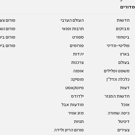
מדורים
חדשות
העולם הערבי
פורום צע
מבזקים
תרבות ופנאי
פורום נשו
ביטחוני
ספורט
פורום בי
פוליטי-מדיני
פורומים
פורום בי
בארץ
יהדות
בעולם
צרכנות
משפט ופלילים
אופנה
כלכלה ונדל"ן
מוסיקה
דעות
פיוטקאסט
חדשות המגזר
ילדודס
אוכל
מודעות אבל
כיפה שחורה
מזג אוויר
דיגיטל
תגיות
צעירים
פורום הריון ולידה