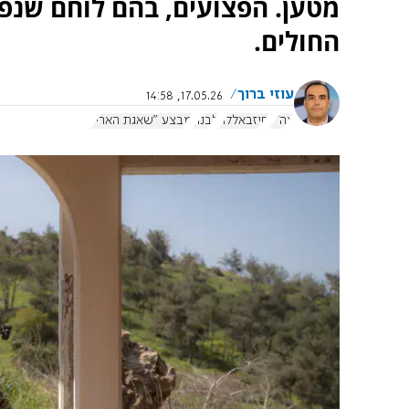
מטען. הפצועים, בהם לוחם שנפצע
החולים.
עוזי ברוך
17.05.26, 14:58
צה"ל
חיזבאללה
לבנון
מבצע "שאגת הארי"