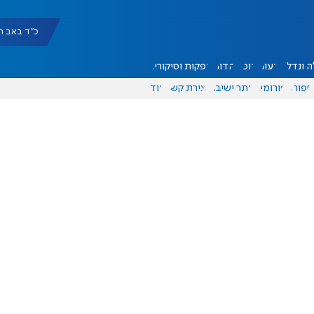
כ"ד באב תשפ"ו |
 ונדל"ן
דעות
אוכל
יהדות
הפקות וסיקורים
ספורט
פורומים
אתר ישיבה
יצירת קשר
עוד