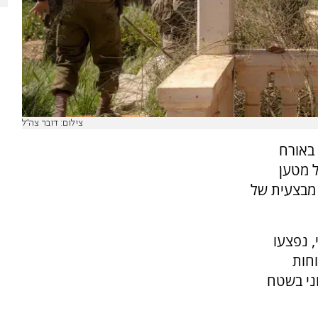
צילום: דובר צה"ל
באורח
ל מטען
מבצעית של
, נפצעו
וחות
ני בשטח