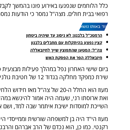
כלל הלוחמים שנפגעו באירוע פונו בהמשך לקבל
רפואי בבית חולים. מצה"ל נמסר כי הודעות נמ
עוד באותו נושא:
הרמטכ"ל בלבנון: לא ניסוג עד שיהיה ביטחון
קצין נפצע בהיתקלות עם מחבלים בלבנון
צה"ל: המטען שהתפוצץ שייך לחיזבאללה
חיזבאללה הפר את הפסקת האש
שירת כמפקד מחלקה בגדוד 12 של חטיבת גולני. הוא נהרג כתוצאה מפגיעת רחפן נפץ.
מעוז הוא החלל ה-20 של צה"ל מאז
ואת ארוסתו רני, שעמה היה אמור להינשא במה
השייכת למוסדות ישיבת איתמר שבה למד, ושם א
מעוז הי"ד היה בן למשפחה שורשית וממייסדי היי
רקנטי. כמו כן, הוא נכדם של הרב אברהם והרבנ