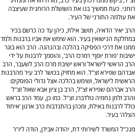
זצ"ל, ביקש ממנו לכהן בעיר כרב, מורה הוראה ומנהיג
רוחני. כעת ממשיך בנו את השושלת הרוחנית שעיצבה
את עולמה התורני של העיר.
הרב יאיר הדאיה, תושב אילת, כיהן עד כה כרשם בכיר
במחלקת הנישואין בעיר. הוא שימש את אביו ברבנות ולמד
ממנו את דרכי הפסיקה בהלכה ובהנהגה. הרב הוא בוגר
ישיבות 'פורת יוסף' ו'מרכז הרב', והוסמך לרבנות על ידי
הרב הראשי לישראל וראש ישיבת מרכז הרב לשעבר, הרב
אברהם שפירא זצ"ל. הוא מחזיק בכושר לרב עיר מהרבנות
הראשית לישראל, ושימש בהלכה אצל גדולי הפוסקים:
הרב אברהם שפירא זצ"ל, הרב בן ציון אבא שאול זצ"ל
והרב זלמן נחמיה גולדברג זצ"ל. כמו כן, עמד הרב בראש
כולל לרבנות באילת, ומכהן בהתנדבות כרב ארגון 'איחוד
הצלה' בעיר.
מנכ"ל המשרד לשירותי דת, יהודה אבידן, הודה ליו"ר