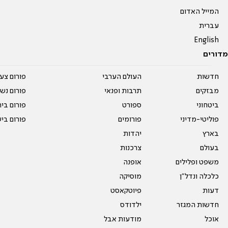
המייל האדום
עברית
English
מדורים
חדשות
העולם הערבי
פורום צע
מבזקים
תרבות ופנאי
פורום נשו
ביטחוני
ספורט
פורום בי
פוליטי-מדיני
פורומים
פורום בי
בארץ
יהדות
בעולם
צרכנות
משפט ופלילים
אופנה
כלכלה ונדל"ן
מוסיקה
דעות
פיוטקאסט
חדשות המגזר
ילדודס
אוכל
מודעות אבל