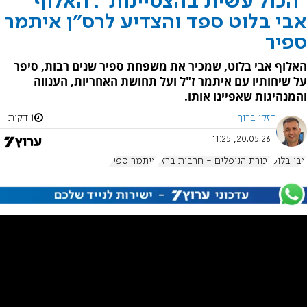
"הכול עשית בהצטיינות": האלוף
אבי בלוט ספד והצדיע לרס"ן איתמר
ספיר
האלוף אבי בלוט, שמכיר את משפחת ספיר שנים רבות, סיפר
על שיחותיו עם איתמר ז"ל ועל תחושת האחריות, הענווה
והמנהיגות שאפיינו אותו.
חזקי ברוך
1 דקות
20.05.26, 11:25
אבי בלוט
גבורת הנופלים - חרבות ברזל
איתמר ספיר