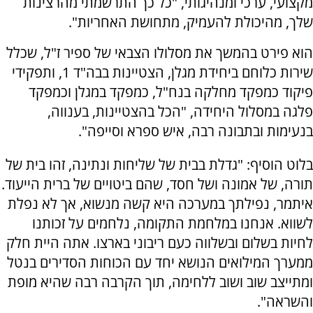
מקצועי, ערכי ומנהיגותי, "כל כך התרשמתי מהרצינות
שלך, מהיכולת להעמיק, מתחושת האחריות".
הוא פירט בהמשך את מסלולו הצבאי של ספיר ז"ל, שכלל
שירות כלוחם ביחידת מגלן, הצטיינות בבה"ד 1, ותפקידי
פיקוד כמפקד מחלקה בנח"ל, כמפקד במגלן וכמפקד
פלגה במסלול היחידה, "הכל בהצטיינות, בענווה,
בנעימות ובתבונה רבה, איש ספרא וסייפה".
בלוט הוסיף: "גדלת בבית של שליחות ונתינה, זהו בית של
תורה, של אמונה ושל חסד, שהם ביטויים של ברית הייעוד.
איתמר, נפילתך במערכה היא קשה מנשוא, אך לא נפלת
לשווא. אנחנו במלחמת התקומה, נלחמים על זכותנו
לחיות בשלום ובשלווה כעם ריבוני בארצו. אתה היית חלק
ממערך המילואים הנושא יחד עם הכוחות הסדירים בנטל
ומתייצב שוב ושוב ללחימה, תוך הקרבה רבה שהיא מופת
והשראה".