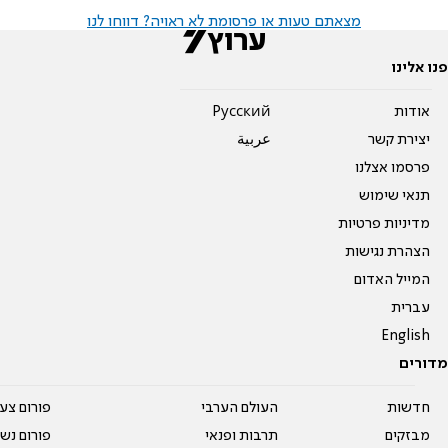
מצאתם טעות או פרסומת לא ראויה? דווחו לנו
פנו אלינו
אודות
Pусский
יצירת קשר
عربية
פרסמו אצלנו
תנאי שימוש
מדיניות פרטיות
הצהרת נגישות
המייל האדום
עברית
English
מדורים
חדשות
העולם הערבי
פורום צע
מבזקים
תרבות ופנאי
פורום נשו