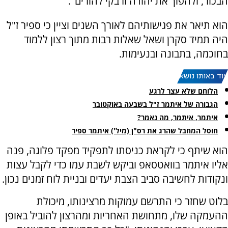
הבכור, ולהפוך את יהודה ורבקי להורים".
הוא תיאר את פגישותיהם לאורך השנים וציין כי ספיר ז"ל
היה תמיד סקרן ושאל שאלות רבות מתוך רצון ללמוד
בחוכמה, בתבונה ובנעימות.
עוד באותו נושא:
הלוחם שלא עצר לרגע
הגבורה של איתמר ז"ל בשבעה באוקטובר
איתמר, איתמר, מה נאמר?
חוסל המחבל שהרג את רס"ן (מיל') איתמר ספיר
הוא שיתף כי לקראת כניסתו לתפקיד מפקד פלוגה, פנה
אליו איתמר בוואטסאפ וביקש לשבת עמו כדי לקבל עצות
ונקודות לחשיבה סביב הצבת יעדים ובניית לוח זמנים נכון.
בלוט שחזר כי התרשם עמוקות מרצינותו, מיכולת
ההעמקה שלו, מתחושת האחריות ומהרצון להוביל באופן