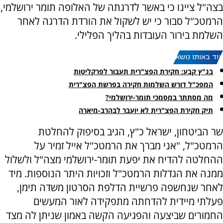
בצה"ל ציינו כי באשר לדרגתה של האלופה תומר ירושלמי,
הרמטכ"ל סבור כי יש לשקול את הורדת הדרגה לאחר
השלמת בירור העובדות בהליך הפלילי.
עוד באותו נושא:
בג"ץ קבע: חקירת הפצ"רית תעבור לפרקליטות
המפכ"ל דורש השלמות חקירה בפרשת הפצ"רית
מה מסתתר במסמכי תומר-ירושלמי?
תיק חקירת הפצ"רית לא יועבר לבהרב-מיארה
שר הביטחון, ישראל כ"ץ, הגיב בסיפוק להחלטת
הרמטכ"ל, "אני מברך את הרמטכ"ל אייל זמיר על
ההחלטה להדיח את יפעת תומר-ירושלמי מצה"ל ולשלול
ממנה את הגדלות הרמטכ"ל וזכויות היתר הנוספות. מיד
לאחר שנחשפה פרשיית הדלפת הסרטון משדה תימן,
פעלתי מיידית להדחתה מתפקידה לאור המעשים
החמורים שביצעה והפגיעה הקשה באמון שניתן לה מצד