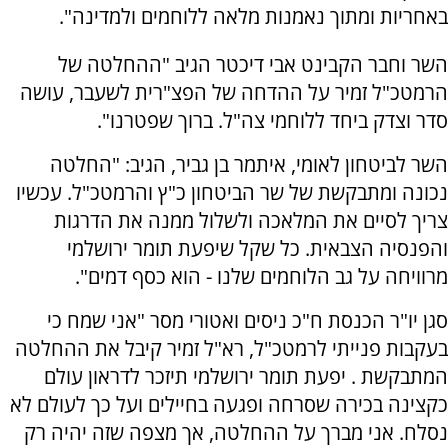
באחריות ומתוך נאמנות מלאה ללוחמים ולמדינה".
השר וחבר הקבינט אבי דיכטר הגיב "ההחלטה של
הרמטכ"ל זמיר על ההדחה של הפצ"רית לשעבר, עושה
סדר וצדק ביחד ללוחמי צה"ל. ברוך שפטרנו".
השר לביטחון לאומי, איתמר בן גביר, הגיב: "החלטה
נכונה ומתבקשת של שר הביטחון כ"ץ והרמטכ"ל. עכשיו
צריך לסיים את המלאכה ולשלול ממנה את הדרגות
והפנסיה הצבאית. כל שקל שיפעת תומר ירושלמי
מרוויחה על גב הלוחמים שלנו - הוא כסף דמים".
סגן יו"ר הכנסת ח"כ ניסים ואטורי מסר "אני שמח כי
בעקבות פנייתי לרמטכ"ל, רא"ל זמיר קיבל את ההחלטה
המתבקשת . יפעת תומר ירושלמי תיזכר לדראון עולם
כקצינה בכירה שסרחה ופגעה בחיילים ועל כך לעולם לא
נסלח. אני מברך על ההחלטה, אך מצפה שזה יהיה רק