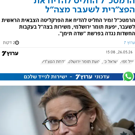
הרמטכ"ל החליט להדיח את
הפצ"רית לשעבר מצה"ל
הרמטכ"ל זמיר החליט להדיח את הפרקליטה הצבאית הראשית
לשעבר, יפעת תומר ירושלמי, משירות בצה"ל בעקבות
החשדות נגדה בפרשת "שדה תימן".
ערוץ 7
2 דקות
26.05.26, 15:08
אייל זמיר
ישראל כ"ץ
יפעת תומר ירושלמי
הדחת הפצ"רית