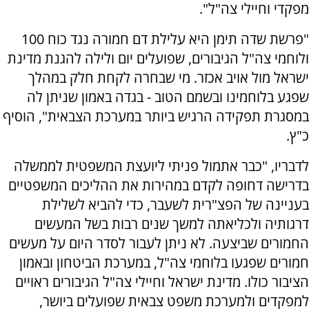
מפקדי וחיילי צה"ל".
"פרשת שדה תימן היא עלילת דם חמורה נגד כוח 100
ולוחמי צה"ל הגיבורים, שפועלים יום ולילה להגנת מדינת
ישראל מול אויב אכזר. מי שבחרה לקחת חלק במהלך
שפגע בלוחמינו ובשמם הטוב - בגדה באמון שניתן לה
במסגרת תפקידה הרגיש ביותר במערכת הצבאית", הוסיף
כ"ץ.
לדבריו, "כבר אתמול פניתי ליועצת המשפטית לממשלה
בדרישה דחופה לקדם במהירות את ההליכים המשפטיים
בעניינה של הפצ"רית לשעבר, כדי להביא לשלילת
דרגותיה ולכליאתה למשך שנים רבות בשל המעשים
החמורים שביצעה. לא ניתן לעבור לסדר היום על מעשים
חמורים שפגעו בלוחמי צה"ל, במערכת הביטחון ובאמון
הציבור כולו. מדינת ישראל וחיילי צה"ל הגיבורים ראויים
למפקדים ולמערכת משפט צבאית שפועלים ביושר,