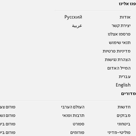
פנו אלינו
אודות
Pусский
יצירת קשר
عربية
פרסמו אצלנו
תנאי שימוש
מדיניות פרטיות
הצהרת נגישות
המייל האדום
עברית
English
מדורים
חדשות
העולם הערבי
פורום צע
מבזקים
תרבות ופנאי
פורום נשו
ביטחוני
ספורט
פורום בי
פוליטי-מדיני
פורומים
פורום בי