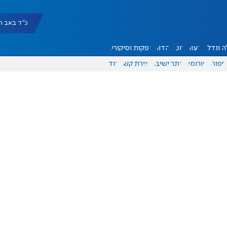
כ"ד באב תשפ"ו |
 ונדל"ן
דעות
אוכל
יהדות
הפקות וסיקורים
ספורט
פורומים
אתר ישיבה
יצירת קשר
עוד