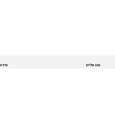
פנו אלינו
מדור
אודות
Pусский
חד
יצירת קשר
عربية
מב
פרסמו אצלנו
בי
תנאי שימוש
פו
מדיניות פרטיות
בא
הצהרת נגישות
בע