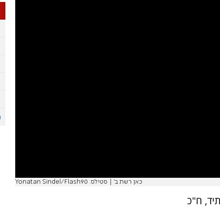
כאן רשת ב' | סטילס: Yonatan Sindel/Flash90
יד, ח"כ