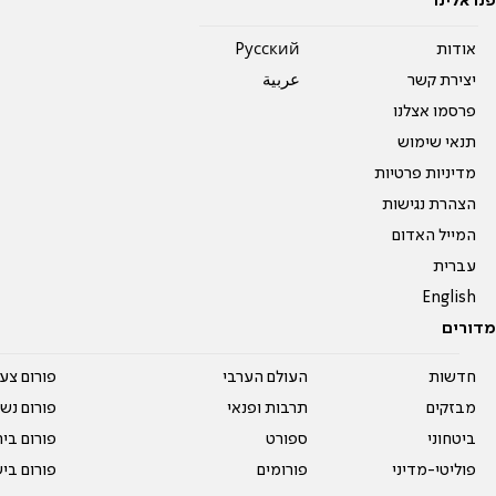
פנו אלינו
אודות
Pусский
יצירת קשר
عربية
פרסמו אצלנו
תנאי שימוש
מדיניות פרטיות
הצהרת נגישות
המייל האדום
עברית
English
מדורים
חדשות
העולם הערבי
פורום צע
מבזקים
תרבות ופנאי
פורום נשו
ביטחוני
ספורט
פורום בי
פוליטי-מדיני
פורומים
פורום בי