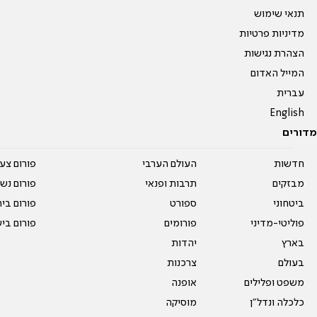
תנאי שימוש
מדיניות פרטיות
הצהרת נגישות
המייל האדום
עברית
English
מדורים
חדשות
העולם הערבי
פורום צע
מבזקים
תרבות ופנאי
פורום נשו
ביטחוני
ספורט
פורום בי
פוליטי-מדיני
פורומים
פורום בי
בארץ
יהדות
בעולם
צרכנות
משפט ופלילים
אופנה
כלכלה ונדל"ן
מוסיקה