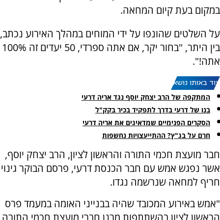
במקום בעת קיום המחאה.
על השלטים שהונפו על ידי המוחים במהלך האירוע נכתב,
בין היתר, "בחור יקר, אם אתה ספרדי, 50 יעדים זה 100%
אתה!".
עוד באותו נושא:
המתקפה של הרב יצחק יוסף נגד אריה דרעי
בנו של דרעי בדרך לתפקיד בכיר בקק"ל
הסקרים הפנימיים שמדאיגים את אריה דרעי
חרם על בג"ץ? ההתייעצויות נחשפות
חבר מועצת חכמי התורה והראשון לציון, הרב יצחק יוסף,
אשר נפגש אמש עם חבר הכנסת דרעי, פרסם הבוקר גינוי
חריף למחאה שנרשמה נגדו.
"אמש באירוע המכובד שהיה בבנייני האומה במעמד פרס
הראשון לציון בהשתתפות מרנן חברי מועצת חכמי התורה