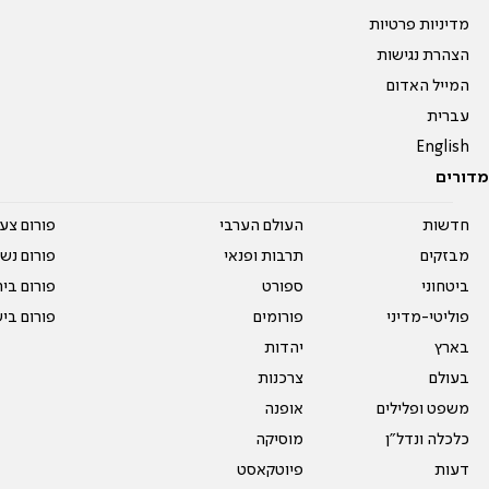
מדיניות פרטיות
הצהרת נגישות
המייל האדום
עברית
English
מדורים
חדשות
העולם הערבי
פורום צע
מבזקים
תרבות ופנאי
פורום נשו
ביטחוני
ספורט
פורום בי
פוליטי-מדיני
פורומים
פורום בי
בארץ
יהדות
בעולם
צרכנות
משפט ופלילים
אופנה
כלכלה ונדל"ן
מוסיקה
דעות
פיוטקאסט