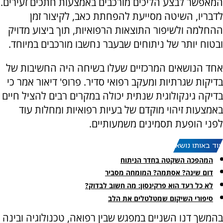
המאפשר לבצע הליכים מורכבים באמצעות חתכים זעירים.
לדבריו, השיטה מסייעת להפחתת כאב, לקיצור זמן
ההחלמה ולשיפור התוצאות הרפואיות, תוך ביצוע מדויק
ובטוח יותר של ניתוחים שבעבר נחשבו מורכבים במיוחד.
אחד הנושאים המרכזיים שעלו בשיחה היה החשיבות של
בדיקות שגרתיות ומעקב רפואי סדיר. פרופ' דיאור אמר כי
בדיקה גינקולוגית שנתית יכולה במקרים רבים להציל חיים
באמצעות זיהוי מוקדם של בעיות רפואיות ומחלות עוד
לפני הופעת תסמינים משמעותיים.
עוד באותו נושא:
המהפכה השקטה בחדר הניתוח
דום שינה? אסתמה? המומחה מסביר
לא כל רעד הוא פרקינסון: מה חשוב לבדוק?
סיפורי השיקום שמטלטלים את הלב
בהמשך דנו השניים במפגש שבין רפואה, טכנולוגיה ובינה