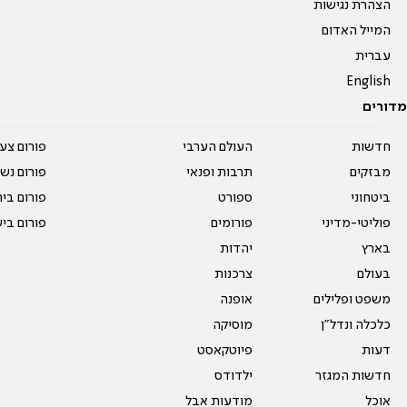
הצהרת נגישות
המייל האדום
עברית
English
מדורים
חדשות
העולם הערבי
פורום צע
מבזקים
תרבות ופנאי
פורום נשו
ביטחוני
ספורט
פורום בי
פוליטי-מדיני
פורומים
פורום בי
בארץ
יהדות
בעולם
צרכנות
משפט ופלילים
אופנה
כלכלה ונדל"ן
מוסיקה
דעות
פיוטקאסט
חדשות המגזר
ילדודס
אוכל
מודעות אבל