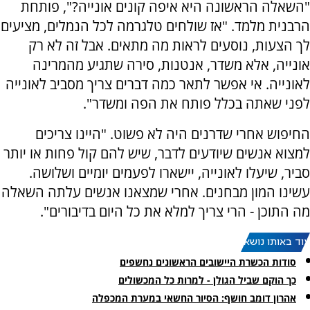
"השאלה הראשונה היא איפה קונים אונייה?", פותחת
הרבנית מלמד. "אז שולחים טלגרמה לכל הנמלים, מציעים
לך הצעות, נוסעים לראות מה מתאים. אבל זה לא רק
אונייה, אלא משדר, אנטנות, סירה שתגיע מהמרינה
לאונייה. אי אפשר לתאר כמה דברים צריך מסביב לאונייה
לפני שאתה בכלל פותח את הפה ומשדר".
החיפוש אחרי שדרנים היה לא פשוט. "היינו צריכים
למצוא אנשים שיודעים לדבר, שיש להם קול פחות או יותר
סביר, שיעלו לאונייה, יישארו לפעמים יומיים ושלושה.
עשינו המון מבחנים. אחרי שמצאנו אנשים עלתה השאלה
מה התוכן - הרי צריך למלא את כל היום בדיבורים".
עוד באותו נושא:
סודות הכשרת היישובים הראשונים נחשפים
כך הוקם שביל הגולן - למרות כל המכשולים
אהרון דומב חושף: הסיור החשאי במערת המכפלה