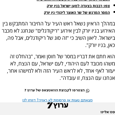
צפו: רבבות בצעדה למען ישראל בניו יורק
המסר המרגש של שר האוצר ליהודי ניו יורק
במהלך הראיון נשאל ראש העיר על החיבור המתבקש בין
האירוע בניו יורק לבין אירוע "ריקודגלים" שנחגג לא מכבר
בישראל. ליאון השיב כי "זה סוג של ריקודגלים, אבל פה,
כאן, בניו יורק".
הוא חתם את דבריו במסר של חוסן ואמר, "בהחלט זה
משהו מכובד לעם היהודי, לעם ישראל, עם הנצח, לא
יעזור לאף אחד, לא לראש העיר הזה ולא למישהו אחר,
אנחנו עם הנצח, זו עובדה".
הצטרפו לקבוצת הוואטצאפ של ערוץ 7
מצאתם טעות או פרסומת לא ראויה? דווחו לנו
פנו אלינו