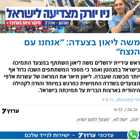
משה ליאון בצעדה: "אנחנו עם
הנצח"
ראש עיריית ירושלים משה ליאון השתתף במצעד התמיכה
בישראל במנהטן ואמר כי מספר המשתתפים השנה גדול אף
יותר מבשנה שעברה. ליאון תיאר את המראה של עשרות אלפי
הצועדים בשדרה החמישית כמרגש במיוחד והודה לקהילה
היהודית בארצות הברית על תמיכתה בישראל.
יוני קמפינסקי, ניו ג'רזי
1.06.26, 16:52
מנהטן
משה לאון
המצעד למען ישראל