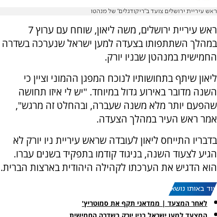
ראש עיריית ירושלים צועד ב"ריקודגלים" של מנהטו
ראש עיריית ירושלים, משה ליאון, שוחח עם ערוץ 7
במהלך השתתפותו בצעדה למען ישראל שנערכה בשדרה
החמישית במנהטן שבניו יורק.
ליאון שיתף בתחושותיו לנוכח המפגן ההמוני וציין כי
השנה מדובר באירוע גדול במיוחד. "יש לי איזו תחושה
שהפעם יותר מלא משנה שעברה, ובהחלט זה מרגש",
אמר ראש העיר במהלך הצעדה.
בדבריו התייחס ליאון לעובדה שראש עיריית ניו יורק לא
הגיע לצעוד השנה, בניגוד קודמו בתפקיד בשנים עברו.
הוא הדגיש את הערכתו לקהילה היהודית בארצות הברית.
עוד באותו נושא:
לאחר המצעד | ממדאני תקף את סמוטריץ'
המצעד למען ישראל בניו יורק בשדרה החמישית