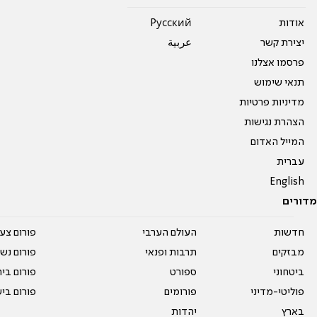
אודות
Pусский
יצירת קשר
عربية
פרסמו אצלנו
תנאי שימוש
מדיניות פרטיות
הצהרת נגישות
המייל האדום
עברית
English
מדורים
חדשות
העולם הערבי
פורום צע
מבזקים
תרבות ופנאי
פורום נשו
ביטחוני
ספורט
פורום בי
פוליטי-מדיני
פורומים
פורום בי
בארץ
יהדות