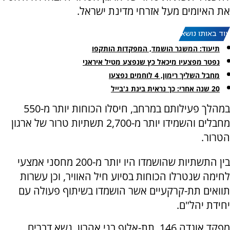
את האיומים מעל אזרחי מדינת ישראל.
עוד באותו נושא:
תיעוד: המשגר הושמד, המפקדות הותקפו
נפטר מפצעיו מיכאל כץ שנפצע מטיל איראני
מחבל השליך רימון, 4 לוחמים נפצעו
20 שנה אחרי: כך נראית בינת ג'בייל
במהלך פעילותם במרחב, חיסלו הכוחות יותר מ-550
מחבלים והשמידו יותר מ-2,700 תשתיות טרור של ארגון
הטרור.
בין התשתיות שהושמדו היו יותר מ-200 מחסני אמצעי
לחימה שנטרלו הכוחות בסיוע חיל האוויר, וכן עשרות
תוואים תת-קרקעיים אשר הושמדו בשיתוף פעולה עם
יחידת יהל"ם.
מפקד אוגדה 146, תת-אלוף בני אהרון, נשא דברים