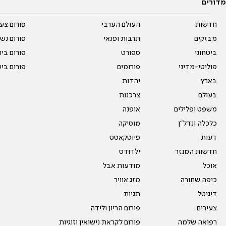
מדורים
חדשות
העולם הערבי
פורום צע
מבזקים
תרבות ופנאי
פורום נשו
ביטחוני
ספורט
פורום בי
פוליטי-מדיני
פורומים
פורום בי
בארץ
יהדות
בעולם
צרכנות
משפט ופלילים
אופנה
כלכלה ונדל"ן
מוסיקה
דעות
פיוטקאסט
חדשות המגזר
ילדודס
אוכל
מודעות אבל
כיפה שחורה
מזג אוויר
דיגיטל
תגיות
צעירים
פורום הריון ולידה
רפואה שלמה
פורום לקראת נישואין וזוגיות