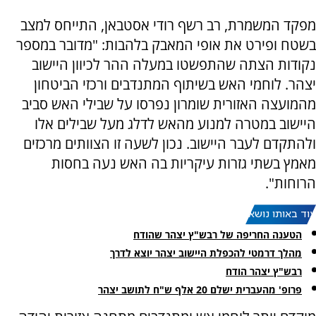
מפקד המשמרת, רב רשף רודי אסטבאן, התייחס למצב
בשטח ופירט את אופי המאבק בלהבות: "מדובר במספר
נקודות הצתה שהתפשטו במעלה ההר לכיוון היישוב
יצהר. לוחמי האש בשיתוף המתנדבים ורכזי הביטחון
מהמועצה האזורית שומרון נפרסו על שבילי האש סביב
היישוב במטרה למנוע מהאש לדלג מעל שבילים אלו
ולהתקדם לעבר היישוב. נכון לשעה זו הצוותים מרכזים
מאמץ בשתי גזרות עיקריות בה האש נעה בחסות
הרוחות".
עוד באותו נושא:
הטענה החריפה של רבש"ץ יצהר שהודח
מהלך דרמטי להכפלת היישוב יצהר יוצא לדרך
רבש"ץ יצהר הודח
פרופ' מהעברית ישלם 20 אלף ש"ח לתושב יצהר