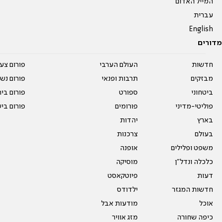
המייל האדום
עברית
English
מדורים
חדשות
העולם הערבי
פורום צע
מבזקים
תרבות ופנאי
פורום נשו
ביטחוני
ספורט
פורום בי
פוליטי-מדיני
פורומים
פורום בי
בארץ
יהדות
בעולם
צרכנות
משפט ופלילים
אופנה
כלכלה ונדל"ן
מוסיקה
דעות
פיוטקאסט
חדשות המגזר
ילדודס
אוכל
מודעות אבל
כיפה שחורה
מזג אוויר