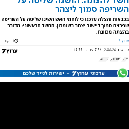
חשד להצתה: הושגה שליטה על
השריפה סמוך ליצהר
בכבאות והצלה עדכנו כי לוחמי האש השיגו שליטה על השריפה
שפרצה סמוך ליישוב יצהר בשומרון. החשד הראשוני: מדובר
בהצתה מכוונת.
ערוץ 7
1 דקות
פורסם:
2.06.26, 17:56
עודכן:
19:35
יצהר
שומרון
שריפה