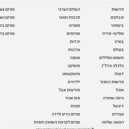
חדשות
העולם הערבי
פורום צע
מבזקים
תרבות ופנאי
פורום נשו
ביטחוני
ספורט
פורום בי
פוליטי-מדיני
פורומים
פורום בי
בארץ
יהדות
בעולם
צרכנות
משפט ופלילים
אופנה
כלכלה ונדל"ן
מוסיקה
דעות
פיוטקאסט
חדשות המגזר
ילדודס
אוכל
מודעות אבל
כיפה שחורה
מזג אוויר
דיגיטל
תגיות
צעירים
פורום הריון ולידה
רפואה שלמה
פורום לקראת נישואין וזוגיות