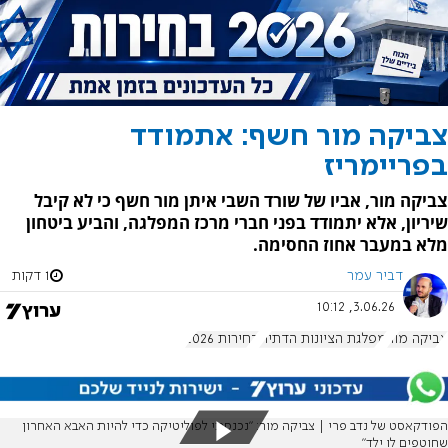
צביקה מור חשף: אתמודד
בפריימריז
צביקה מור, אביו של שורד השבי איתן מור חשף כי לא קיבל
שיריון, אלא יתמודד בפני חברי מרכז המפלגה, והביע ביטחון
מלא במעבר אחוז החסימה.
דביר עמר
1 דקות
3.06.26, 10:12
צביקה מור
מפלגת הציונות הדתית
בחירות 2026
הפודקאסט של נדב פרי | צביקה מור: ״נכנסתי לפוליטיקה כדי להיות האבא האחרון
שחוטפים לו ילד״