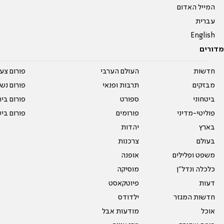
המייל האדום
עברית
English
מדורים
חדשות
העולם הערבי
פורום צע
מבזקים
תרבות ופנאי
פורום נשו
ביטחוני
ספורט
פורום בי
פוליטי-מדיני
פורומים
פורום בי
בארץ
יהדות
בעולם
צרכנות
משפט ופלילים
אופנה
כלכלה ונדל"ן
מוסיקה
דעות
פיוטקאסט
חדשות המגזר
ילדודס
אוכל
מודעות אבל