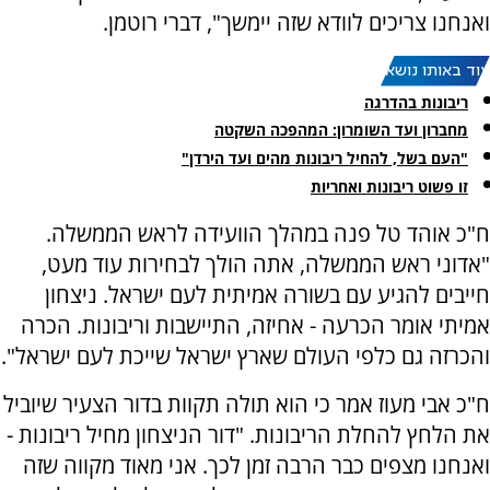
ואנחנו צריכים לוודא שזה יימשך", דברי רוטמן.
עוד באותו נושא:
ריבונות בהדרגה
מחברון ועד השומרון: המהפכה השקטה
"העם בשל, להחיל ריבונות מהים ועד הירדן"
זו פשוט ריבונות ואחריות
ח"כ אוהד טל פנה במהלך הוועידה לראש הממשלה.
"אדוני ראש הממשלה, אתה הולך לבחירות עוד מעט,
חייבים להגיע עם בשורה אמיתית לעם ישראל. ניצחון
אמיתי אומר הכרעה - אחיזה, התיישבות וריבונות. הכרה
והכרזה גם כלפי העולם שארץ ישראל שייכת לעם ישראל".
ח"כ אבי מעוז אמר כי הוא תולה תקוות בדור הצעיר שיוביל
את הלחץ להחלת הריבונות. "דור הניצחון מחיל ריבונות -
ואנחנו מצפים כבר הרבה זמן לכך. אני מאוד מקווה שזה