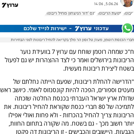
5.06.26, 14:06
ריבונות
תנועת הריבונות
כנס 'דור הניצחון מחיל ריבונות'
חברי הכנסת רוטמן, מעוז, טל וסון הר מלך בקריאה להחיל ריבונות לפני הבחירות
ח"כ שמחה רוטמן שוחח עם ערוץ 7 בוועידת נוער
הריבונות בירושלים ואמר כי לצד ההצהרות יש גם לפעול
בשטח ליצירת ריבונות מעשית.
"הדרישה להחלת ריבונות, שפעם הייתה נחלתם של
מעטים וספורים, הפכה להיות קונסנזוס לאומי. כיושב ראש
שדולת ארץ ישראל העברתי בכנסת החלטה שזכתה
לתמיכה של 80 חברי כנסת שקוראת להחיל ריבונות. את
הריבונות צריך להחיל בהכרזות - ולא פחות ואולי אפילו
יותר חשוב מכך - גם בשטח. מה שקורה בתחום החוות,
הגבעות, היישובים והכבישים - זו הריבונות דה פקטו