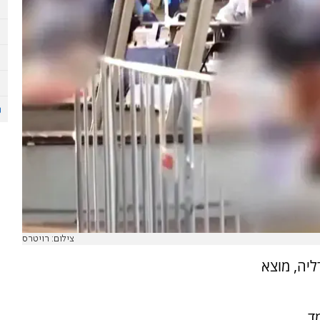
צילום: רויטרס
ליה, מוצא
ד