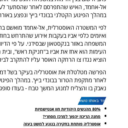
אל-אחמד, האיש שהתפרסם לאחר שהסתער לע
במהלך הפיגוע הקטלני בבונדי ביץ' ונפצע באור
לפי המשטרה האוסטרלית, אל-אחמד מואשם בת
ואיומים כלפי אביו בעקבות אירוע שהתרחש בחוד
המשפחה באזור בנקסטאון שבסידני. על פי הדיוו
העימות הוא אחז את אביו ב"חניקת ראש", ובית
הוציא נגדו צו הרחקה האוסר עליו להתקרב לבית 
הפרשה מטלטלת את אוסטרליה בעיקר בשל דמות
נאבק בו והצליח למנוע המשך טבח - בעודו סופג
עוד באותו נושא:
80% מהנשים היהודיות חוו אנטישמיות
מחנה הריכוז יהפוך למרכז מסחרי?
אוסטרליה פותחת בחקירה בנוגע למשט בעזה