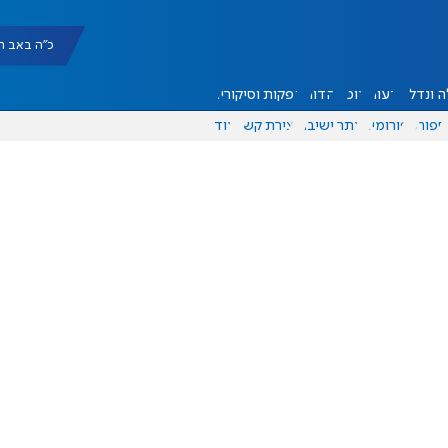
כ"ה באב תשפ"ו |
 ונדל"ן
דעות
אוכל
יהדות
הפקות וסיקורים
ספורט
פורומים
אתר ישיבה
יצירת קשר
עוד