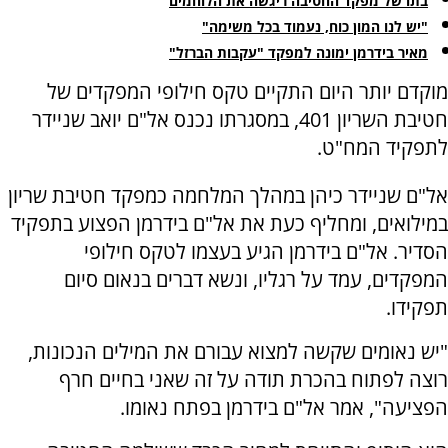
בתו של מפקד החטיבה ריגשה את הלוחמים
"יש לנו המון כוח, נעמוד בכל משימה"
מאיר בידרמן ימונה למפקד "עקבות הברזל"
מוקדם יותר היום התקיים טקס חילופי המפקדים של
חטיבת השריון 401, במסגרתו נכנס אל"ם יואב שניידר
לתפקיד המח"ט.
אל"ם שניידר כיהן במהלך המלחמה כמפקד חטיבת שריון
במילואים, ומחליף כעת את אל"ם בידרמן הפצוע בתפקיד
הסדיר. אל"ם בידרמן הגיע בעצמו לטקס חילופי
המפקדים, עמד על רגליו, ונשא דברים בנאום סיום
תפקידו.
"יש נאומים שקשה למצוא עבורם את המילים הנכונות,
רוצה לפתוח בהכרת תודה על זה שאני בחיים חרף
הפציעה", אמר אל"ם בידרמן בפתח נאומו.