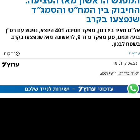
המפגש הראשון מאז הפציעה:
החיבוק בין המח"ט והסמג"ד
שנפצעו בקרב
אל"ם מאיר בידרמן, מפקד חטיבה 401 היוצא, נפגש עם רס"ן
בועז תמם, סגן מפקד גדוד 9, לראשונה מאז שנפצעו בקרב
בשטח לבנון.
ערוץ 7
1 דקות
7.06.26, 18:51
מאיר בידרמן
בועז תמם