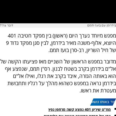
בידרמן עם בועז תמם
דובר צה"ל
מפגש מיוחד נערך היום (ראשון) בין מפקד חטיבה 401
היוצא, אלוף-משנה מאיר בידרמן, לבין סגן מפקד גדוד 9
של חיל השריון, רב-סרן בועז תמם.
מדובר במפגש הראשון של השניים מאז פציעתו הקשה של
אל"ם בידרמן בקרב בשטח לבנון. רס"ן תמם, שנפצע אף
הוא באותה הגזרה, איבד בקרב את רגלו, ואילו אל"ם
בידרמן נראה במפגש כשהוא מהלך על רגליו ותחבושת
מעטרת את ראשו.
עוד באותו נושא:
מח"ט שיריון 401 נפצע קשה מרחפן נפץ