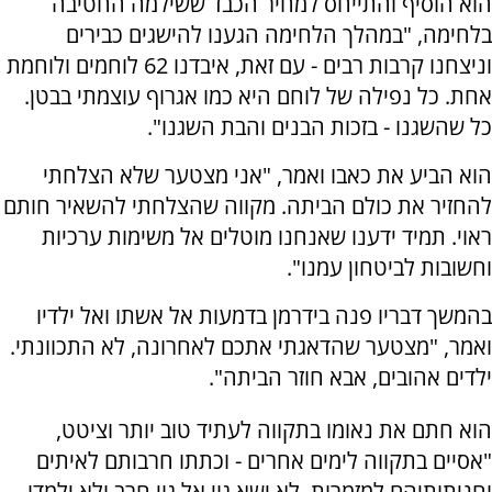
הוא הוסיף והתייחס למחיר הכבד ששילמה החטיבה
בלחימה, "במהלך הלחימה הגענו להישגים כבירים
וניצחנו קרבות רבים - עם זאת, איבדנו 62 לוחמים ולוחמת
אחת. כל נפילה של לוחם היא כמו אגרוף עוצמתי בבטן.
כל שהשגנו - בזכות הבנים והבת השגנו".
הוא הביע את כאבו ואמר, "אני מצטער שלא הצלחתי
להחזיר את כולם הביתה. מקווה שהצלחתי להשאיר חותם
ראוי. תמיד ידענו שאנחנו מוטלים אל משימות ערכיות
וחשובות לביטחון עמנו".
בהמשך דבריו פנה בידרמן בדמעות אל אשתו ואל ילדיו
ואמר, "מצטער שהדאגתי אתכם לאחרונה, לא התכוונתי.
ילדים אהובים, אבא חוזר הביתה".
הוא חתם את נאומו בתקווה לעתיד טוב יותר וציטט,
"אסיים בתקווה לימים אחרים - וכתתו חרבותם לאיתים
וחניתותיהם למזמרות, לא ישא גוי אל גוי חרב ולא ילמדו