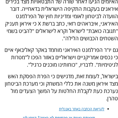
האיומים הגיעו לאחר שורה של התבטאויות מצד בכירים
איראנים בעקבות התקיפה הישראלית בדאחייה. דובר
הוועדה לביטחון לאומי ומדיניות חוץ של הפרלמנט
האיראני, איבראהים רזאי, כתב ברשת X כי איראן תעניק
"תגובה כואבת" לישראל וקרא לישראלים "להביט בשמי
השטחים הכבושים הלילה".
גם יו"ר הפרלמנט האיראני מוחמד באקר קאליבאף איים
כי נכסים אמריקניים וישראליים באזור הפכו ל"מטרות
לגיטימיות". לדבריו, "כוחותינו מוכנים כרגיל".
בישראל, לעומת זאת, מדגישים כי הפרת הפסקת האש
מצד איראן משנה את כללי המשחק וכי מערכת הביטחון
נערכת כעת לקבלת החלטות על המשך הצעדים מול
טהרן.
לקריאת הכתבה באתר באנגלית