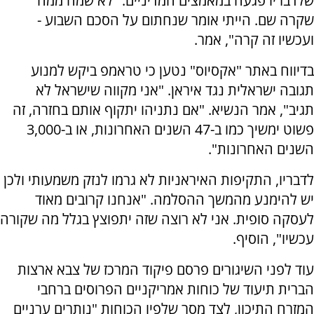
שלדבריו פגעה במאמצים המדיניים. "לא שמח ממה
שקרה שם. הייתי אומר שנחתום על הסכם השבוע -
ועכשיו זה קרה", אמר.
בדיווח באתר "אקסיוס" נטען כי טראמפ ביקש למנוע
תגובה ישראלית נגד איראן. "אני מקווה שישראל לא
תגיב", אמר הנשיא. "אם נתניהו יתקוף אותם בחזרה, זה
פשוט ימשיך כמו ב-47 השנים האחרונות, או ב-3,000
השנים האחרונות".
לדבריו, התקיפות האיראניות לא גרמו לנזק משמעותי ולכן
יש להימנע מהמשך ההסלמה. "אנחנו קרובים מאוד
לעסקה סופית. אני לא רוצה שזה יתפוצץ בגלל מה שקורה
עכשיו", הוסיף.
עוד לפני השיגורים פרסם פיקוד המרכז של צבא ארצות
הברית תיעוד של כוחות אמריקניים הפרוסים ברחבי
המזרח התיכון, לצד מסר שלפיו הכוחות "נותרים ערניים