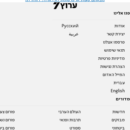
מצאתם טעות או פרסומת לא ראויה? דווחו לנו
פנו אלינו
אודות
Pусский
יצירת קשר
عربية
פרסמו אצלנו
תנאי שימוש
מדיניות פרטיות
הצהרת נגישות
המייל האדום
עברית
English
מדורים
חדשות
העולם הערבי
פורום צע
מבזקים
תרבות ופנאי
פורום נשו
ביטחוני
ספורט
פורום בי