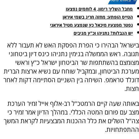
עוד באותו נושא:
מחבל השליך רימון, 4 לוחמים נפצעו
הטייס הופתע: מחזה חריג בשמי איראן
נפטר מפצעיו מיכאל כץ שנפצע מטיל איראני
יש הגבלות? נתניהו וכ"ץ מגיבים
בישראל הבהירו כי הפרת הפסקת האש לא תעבור ללא
תגובה. ראש הממשלה בנימין נתניהו כינס דיון ביטחוני
מצומצם בהשתתפות שר הביטחון ישראל כ"ץ וראשי
מערכת הביטחון, ובמקביל שוחח עם נשיא ארצות הברית
דונלד טראמפ. השיחה בין השניים הסתיימה דקות לאחר
חצות.
באותה שעה קיים הרמטכ"ל רב-אלוף אייל זמיר הערכת
מצב עם פורום המטה הכללי. במהלך הדיון אמר זמיר כי
צה"ל השלים את כלל ההכנות המבצעיות לקראת המשך
ההתפתחויות.