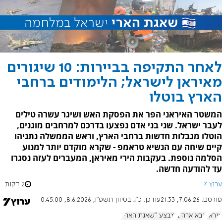
לאחר התקיפה בביירות: 10 שיגורים
מאיראן לישראל; הלימודים ברחבי
הארץ בוטלו
המשטר האיראני הפר את הפסקת האש ושיגר עשרה טילים
לעבר ישראל. שני בני אדם נפצעו בדרכם למרחבים מוגנים,
הוטלו מגבלות חדשות ברחבי הארץ, וראש הממשלה נתניהו
קיים שיחה עם הנשיא טראמפ - שקרא מוקדם יותר למנוע
הסלמה נוספת. בעקבות הירי מאיראן, המעברים לעזה נסגרו
עד להודעה חדשה.
ערוץ 7
2 דקות
פורסם:
7.06.26, 21:33
עודכן:
כ"ג בסיוון תשפ"ו, 8.6.2026, 0:45:00
איראן
צבא ארה"ב
מבצע "שאגת הארי"