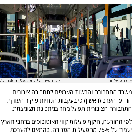
אוטובוס של חברת דן
צילום: Avshalom Sassoni/Flash90
משרד התחבורה והרשות הארצית לתחבורה ציבורית
הודיעו הערב (ראשון) כי בעקבות הנחיות פיקוד העורף,
התחבורה הציבורית תפעל מחר במתכונת מצומצמת.
לפי ההודעה, היקף פעילות קווי האוטובוסים ברחבי הארץ
יעמוד על 75% מהפעילות הסדירה, בהתאם להערכת