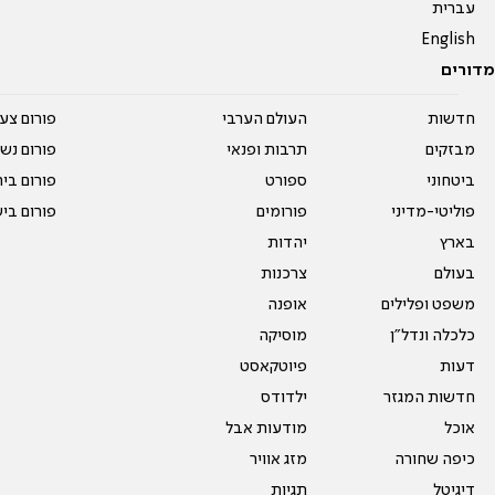
עברית
English
מדורים
חדשות
העולם הערבי
פורום צע
מבזקים
תרבות ופנאי
פורום נשו
ביטחוני
ספורט
פורום בי
פוליטי-מדיני
פורומים
פורום בי
בארץ
יהדות
בעולם
צרכנות
משפט ופלילים
אופנה
כלכלה ונדל"ן
מוסיקה
דעות
פיוטקאסט
חדשות המגזר
ילדודס
אוכל
מודעות אבל
כיפה שחורה
מזג אוויר
דיגיטל
תגיות