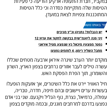
במקביל, חברת התעופה ארקיע הודיעה כי פעילות
הטיסות שלה מתקיימת כסדרה וכי כלל הטיסות
המתוכננות צפויות לצאת במועדן.
עוד באותו נושא:
יש הגבלות? נתניהו וכ"ץ מגיבים
זיני פנה ליועמ"שית בבקשה לחקור את ערוץ 12
נפטר מפצעיו מיכאל כץ שנפצע מטיל איראני
מחבל השליך רימון, 4 לוחמים נפצעו
מוקדם יותר הערב שיגרה איראן ארבעה מטחים שכללו
עשרה טילים לעבר אזורים נרחבים בצפון הארץ, השרון
והשומרון, תוך הפרת הפסקת האש.
חיל האוויר יירט את כלל השיגורים, אך אזעקות הופעלו
בעשרות ערים ויישובים ובהם חיפה, חדרה, טבריה,
עפולה, כרמיאל, נצרת, נוף הגליל ויקנעם. שני בני אדם
נפצעו בדרכם למרחבים מוגנים, ובכמה מוקדים בצפון