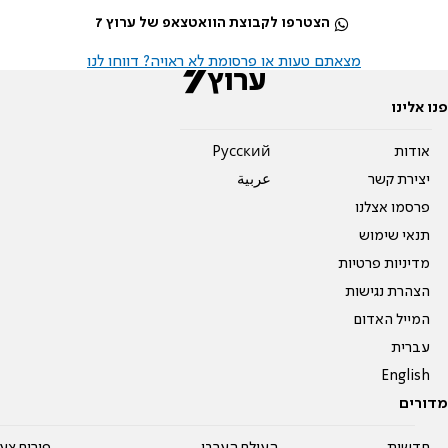
הצטרפו לקבוצת הוואטצאפ של ערוץ 7
מצאתם טעות או פרסומת לא ראויה? דווחו לנו
פנו אלינו
אודות
Pусский
יצירת קשר
عربية
פרסמו אצלנו
תנאי שימוש
מדיניות פרטיות
הצהרת נגישות
המייל האדום
עברית
English
מדורים
חדשות
העולם הערבי
פורום צע