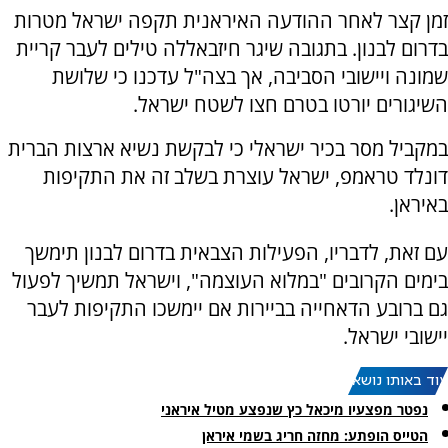
זמן קצר לאחר ההודעה האיראנית תקפה ישראל מטרות
בדרום לבנון. בתגובה שיגר חיזבאללה טילים לעבר קריית
שמונה ויישובי הסביבה, אך בצה"ל עדכנו כי שלושת
השיגורים יורטו בטרם חצו לשטח ישראל.
במקביל מסר בכיר ישראלי כי לבקשת נשיא ארצות הברית
דונלד טראמפ, ישראל עוצרת בשלב זה את התקיפות
באיראן.
עם זאת, לדבריו, הפעילות הצבאית בדרום לבנון תימשך
בימים הקרובים "במלוא העוצמה", וישראל תמשיך לפעול
גם ברובע הדאחייה בביירות אם יימשכו התקיפות לעבר
יישובי ישראל.
עוד באותו נושא:
נפטר מפצעיו מיכאל כץ שנפצע מטיל איראני
הטייס הופתע: מחזה חריג בשמי איראן