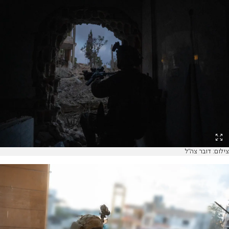
צילום: דובר צה"ל