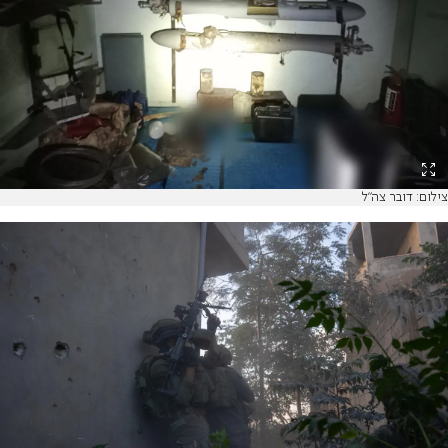
צילום: דובר צה"ל