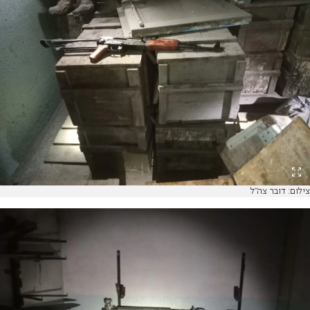
צילום: דובר צה"ל