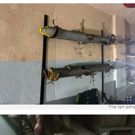
צילום: דובר צה"ל