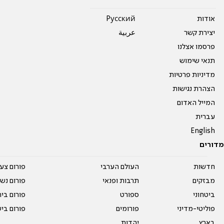
אודות
Pусский
יצירת קשר
عربية
פרסמו אצלנו
תנאי שימוש
מדיניות פרטיות
הצהרת נגישות
המייל האדום
עברית
English
מדורים
חדשות
העולם הערבי
פורום צע
מבזקים
תרבות ופנאי
פורום נשו
ביטחוני
ספורט
פורום בי
פוליטי-מדיני
פורומים
פורום בי
בארץ
יהדות