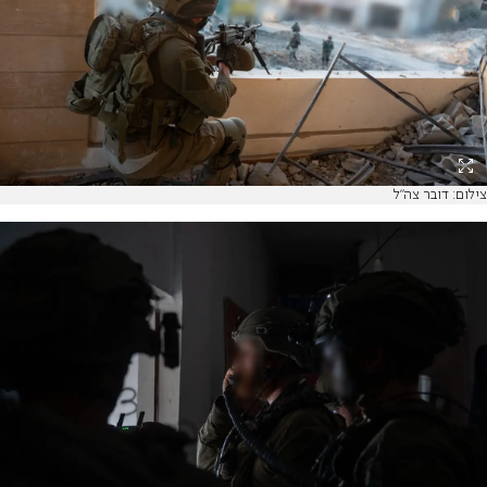
צילום: דובר צה"ל