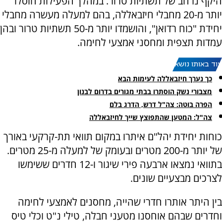
היקף נרחב של תשתיות טרור. במהלך הפעילות חוסלו
יותר מ-20 מחבלי חיזבאללה, בהם למעלה מעשרה מחבלי
יחידת "כוח רדואן", והושמדו יותר מ-50 תשתיות טרור ובהן
עמדות תצפית ומחסני אמצעי לחימה.
עוד באותו נושא:
כך נערך חיזבאללה לעימות הבא
מצבורי נשק הוסתרו בבתי מגורים בדרום לבנון
הפרה בוטה: צה"ל דרש, הדרג בלם
צה"ל: המטען שהתפוצץ שייך לחיזבאללה
כוחות יחידת יהל"ם איתרו במקום תוואי תת-קרקעי באורך
של יותר מ-200 מטרים ובעומק של למעלה מ-25 מטרים.
בתוואי נמצאו ארבעה פירי שיגור ו-12 חדרים ששימשו
לצרכים מבצעיים שונים.
בין היתר אותרו חדרי שהייה, מחסנים לאמצעי לחימה
וחדרים שבהם אוחסנו מטעני חבלה, טילי נ"ט וכלי טיס