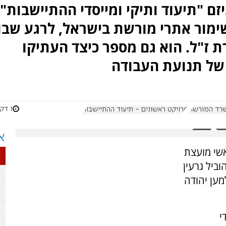
זם "תיעוד ותיקי ומייסדי ההתיישבות"
מור אתרי מורשת בישראל, לרגע שבו
רת ז"ל. הוא גם מספר כיצד העתיקו
של תנועת העבודה
1 דקות
רד המורשת
פרויקט ראשונים - תיעוד ההתיישבות
א
אשי מועצת
וביל גרעין
ען יהודה
י