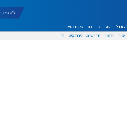
כ"ה באב תשפ"ו |
 ונדל"ן
דעות
אוכל
יהדות
הפקות וסיקורים
ספורט
פורומים
אתר ישיבה
יצירת קשר
עוד