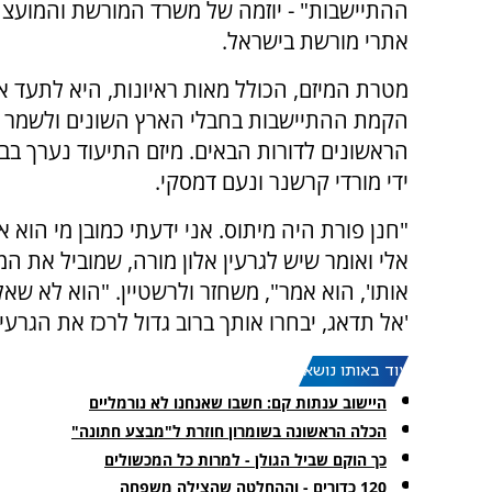
ההתיישבות" - יוזמה של משרד המורשת והמועצה
אתרי מורשת בישראל.
מטרת המיזם, הכולל מאות ראיונות, היא לתעד א
הקמת ההתיישבות בחבלי הארץ השונים ולשמר א
הראשונים לדורות הבאים. מיזם התיעוד נערך בבקעת
ידי מורדי קרשנר ונעם דמסקי.
"חנן פורת היה מיתוס. אני ידעתי כמובן מי הוא א
אלי ואומר שיש לגרעין אלון מורה, שמוביל את 
אותו', הוא אמר", משחזר ולרשטיין. "הוא לא שאל א
'אל תדאג, יבחרו אותך ברוב גדול לרכז את הגרעי
עוד באותו נושא:
היישוב ענתות קם: חשבו שאנחנו לא נורמליים
הכלה הראשונה בשומרון חוזרת ל"מבצע חתונה"
כך הוקם שביל הגולן - למרות כל המכשולים
120 כדורים - וההחלטה שהצילה משפחה