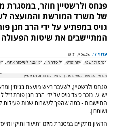
פנחס ולרשטיין חוזר, במסגרת מי
של משרד המורשת והמועצה לשי
גויס במפתיע על ידי הרב חנן פו
המתיישבים את שיטות הפעולה 
ערוץ 7
9.06.26, 18:31
פנחס ולרשטיין
שווה קריאה
על סדר היום
המועצה לשימור אתרים
מש
מגרעין למועצה קטעים מתוך הראיון עם פנחס ולרשטיין
פנחס ולרשטיין, לשעבר ראש מועצת בנימין ומר
יש"ע, נזכר כיצד גויס על ידי הרב חנן פורת ז"ל לה
התיישבות - במה שהפך לעשרות שנות פעילות למ
ושומרון.
הראיון מתקיים במסגרת מיזם "תיעוד ותיקי ומייסד