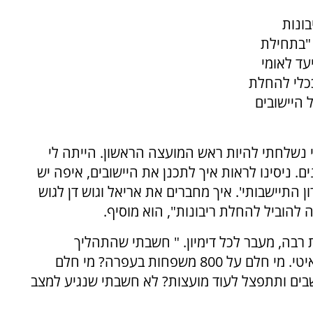
ונות
 "בתחילת
עד לאומי
ככלי להחלת
 היישובים
אני נשלחתי להיות ראש המועצה הראשון. הייתה לי
 לשרת את ההתיישבות עד 2008, כ-30 שנים. ניסינו לראות איך לתכנן את היישובים, איפה יש
ן התיישבותי'. איך מחברים את אריאל וגוש דן לגוש
להוביל להחלת ריבונות", הוא מוסיף.
בה, מעבר לכל דימיון. " חשבתי שהתהליך
ההתיישבותי יהיה הרבה יותר ארוך והרבה יותר איטי. מי חלם על 800 משפחות בעפרה? מי חלם
 מטה בנימין תגיע ל-80 אלף תושבים ותתפצל לעוד מועצות? לא חשבתי שנגיע למצב