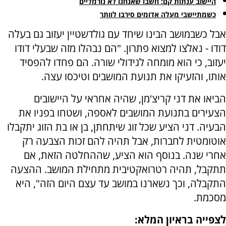
היישוב ענתות קם: חשבו שאנחנו לא נורמליים
כשמתיישבי מעלה אדומים סירבו לוותר
אבל כשבמושב הבינו שיחד עם גולדשטיין יעזוב גם בעלה
דודו - נאלצו למצוא פתרון. "הם נבהלו מזה שבעלי דודו
יעזוב, כי הוא מומחה לגידולי שורה. הם פחדו להפסיד
אותו, והזעיקו את תנועת המושבים וטיכסו עצה.
הביאו את דני קריצ'מן, שהיה אחראי על היישובים
הצעירים בתנועת המושבים לאספה, ושטחו בפניו את
הבעיה. דני הציע שכל זוג שיתחתן, בן או בת הזוג יתקבלו
אוטומטית לחברות, אבל תהיה להם זכות הצבעה רק
אחרי שנה. בנוסף הוא הציע, שההחלטה הזאת, אם
תתקבל, תהיה רטרואקטיבית מתחילת המושב. ההצעה
התקבלה, וכך נשארנו במושב עד עצם היום הזה", היא
מסכמת.
לצפייה בראיון המלא: