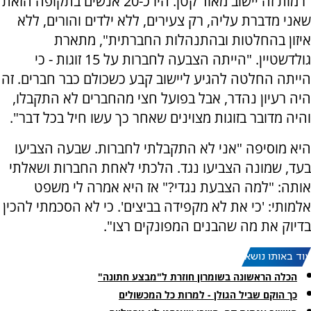
"רמות זה יישוב מאוד קטן. היו כ-20 אנשים בתקופה הזאת
שאני מדברת עליה, רק צעירים, ללא ילדים והורים, ללא
איזון בהחלטות ובהתנהלות החברתית", מתארת
גולדשטיין. "הייתה הצבעה לחברות על 15 זוגות - כי
הייתה החלטה להגיע ליישוב קבע כשכולם כבר חברים. זה
היה רעיון נהדר, אבל בפועל חצי מהחברים לא התקבלו,
והיה מדובר בזוגות מצוינים שאחר כך עשו חיל בכל דבר".
היא מוסיפה "אני לא התקבלתי לחברות. שבעה הצביעו
בעד, שמונה הצביעו נגד. הלכתי לאחת החברות ושאלתי
אותה: "למה הצבעת נגדי?" אז היא אמרה לי משפט
אלמותי: 'כי את לא מקפידה בביצים'. כי לא הסכמתי להכין
בדיוק את מה שהבנים המפונקים רצו".
עוד באותו נושא:
הכלה הראשונה בשומרון חוזרת ל"מבצע חתונה"
כך הוקם שביל הגולן - למרות כל המכשולים