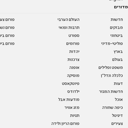
מדורים
חדשות
העולם הערבי
פורום צע
מבזקים
תרבות ופנאי
פורום נשו
ביטחוני
ספורט
פורום בי
פוליטי-מדיני
פורומים
פורום בי
בארץ
יהדות
בעולם
צרכנות
משפט ופלילים
אופנה
כלכלה ונדל"ן
מוסיקה
דעות
פיוטקאסט
חדשות המגזר
ילדודס
אוכל
מודעות אבל
כיפה שחורה
מזג אוויר
דיגיטל
תגיות
צעירים
פורום הריון ולידה