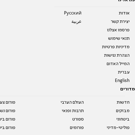
פנו אלינו
אודות
Pусский
יצירת קשר
عربية
פרסמו אצלנו
תנאי שימוש
מדיניות פרטיות
הצהרת נגישות
המייל האדום
עברית
English
מדורים
חדשות
העולם הערבי
פורום צע
מבזקים
תרבות ופנאי
פורום נשו
ביטחוני
ספורט
פורום בי
פוליטי-מדיני
פורומים
פורום בי