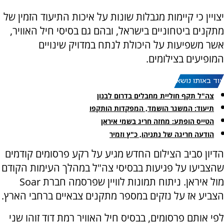
יצויין כי קיימות מגבלות שונות על איכות התיעוד הזמין של
מתקנים ביטחוניים בישראל, ובהם גם בסיסי חיל האוויר,
אשר משפיעות על היכולת לנתח במדויק שינויים
המופיעים בצילומים.
עוד באותו נושא:
צה"ל תקף חוליית מחבלים בדרום לבנון
תיעוד: המשגר הושמד, המפקדות הותקפו
הטייס הופתע: מחזה חריג בשמי איראן
הודעה חריגה של נתניהו, כ"ץ וזמיר
הדיון סביב הצילום החדש מגיע על רקע פרסומים קודמים
שהצביעו על פגיעות בבסיסי צה"ל במהלך העימות הקודם
מול איראן. ניתוח תמונות לוויין שפרסמה חברת Soar
הצביע אז על נזקים במספר מתקנים צבאיים ברחבי הארץ.
לפי אותם פרסומים, בבסיס חיל האוויר רמת דוד זוהו שני