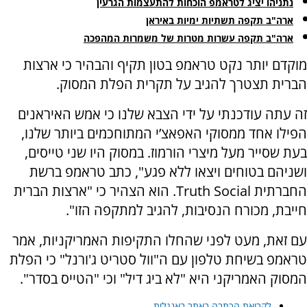
נתניהו יציג לטראמפ הוכחות להתעצמות הגרעין
ארה"ב תקפה תשתיות ימיות באיראן
ארה"ב תקפה עשרות מטרות של משמרות המהפכה
מוקדם יותר נקט טראמפ בטון תקיף והבהיר כי ארצות
הברית תצטרך להגיב על תקרית הפלת המסוק.
זה עתה עודכנתי על ידי הצבא שלנו כי אמש האיראנים
הפילו אחד ממסוקי האפאצ’י המתוחכמים ביותר שלנו,
בעת שסייר מעל מיצרי הורמוז. במסוק היו שני טייסים,
ושניהם בטוחים ויצאו ללא פגע", כתב טראמפ ברשת
החברתית Truth Social. הוא הצהיר כי "ארצות הברית
חייבת, מכורח הנסיבות, להגיב למתקפה הזו".
עם זאת, מעט לפני שהחלו התקיפות האמריקניות, אמר
טראמפ בשיחת טלפון עם ה"וול סטריט ג'ורנל" כי הפלת
המסוק האמריקני היא "לא ביג דיל" וכי "הטייס בסדר".
לקריאת הכתבה באתר באנגלית