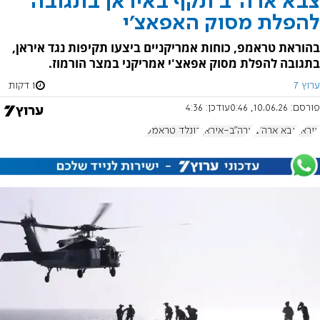
צבא ארה"ב תקף באיראן בתגובה
להפלת מסוק האפאצ'י
בהוראת טראמפ, כוחות אמריקניים ביצעו תקיפות נגד איראן,
בתגובה להפלת מסוק אפאצ'י אמריקני במצר הורמוז.
ערוץ 7
1 דקות
פורסם:
10.06.26, 0:46
עודכן:
4:36
איראן
צבא ארה"ב
ארה"ב-איראן
דונלד טראמפ