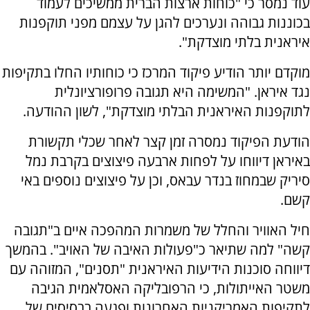
עוד נמסר כי "כוחות ארצות הברית ממשיכים לעמוד
בכוננות גבוהה ונערכים להגן על עצמם מפני תוקפנות
איראנית בלתי מוצדקת".
מוקדם יותר הודיע פיקוד המרכז כי כוחותיו החלו בתקיפות
נגד איראן. "המשימה היא תגובה פרופורציונלית
לתוקפנות האיראנית הבלתי מוצדקת", לשון ההודעה.
הודעת הפיקוד נמסרה זמן קצר לאחר שכלי תקשורת
באיראן דיווחו על לפחות ארבעה פיצוצים בקרבת נמל
סיריק שבמחוז בנדר עבאס, וכן על פיצוצים נוספים באי
קשם.
חיל האוויר והחלל של משמרות המהפכה איים ב"תגובה
קשה" למה שתיאר כ"פעולות האיבה של האויב". בהמשך
דיווחה סוכנות הידיעות האיראנית "תסנים", המזוהה עם
משטר האייתולות, כי הרפובליקה האסלאמית הגיבה
לתקיפות האמריקניות האחרונות ופגעה בבסיסים של