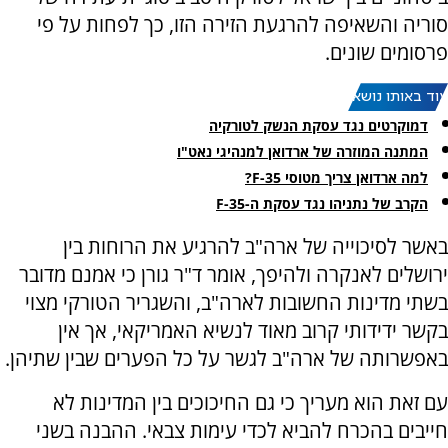
סוריה והשאיפה להרגעת הזירה הזו, כך לפחות על פי
פרסומים שונים.
עוד באותו נושא:
דמוקרטים נגד עסקת הנשק לטורקיה
המתנה המוזרה של ארדואן למנהיגי נאט"ו
למה ארדואן צריך מטוסי F-35?
הקרב של נתניהו נגד עסקת ה-F-35
באשר לסיכוייה של ארה"ב להרגיע את הרוחות בין
ירושלים לאנקרה ולהיפך, אומר ד"ר גורן כי אמנם מדובר
בשתי מדינות החשובות לארה"ב, והשגריר הטורקי מצוי
בקשר ידידותי קרוב מאוד לנשיא האמריקאי, אך אין
באפשרותה של ארה"ב לגשר על כל הפערים שבין שתיהן.
עם זאת הוא מעריך כי גם החיכוכים בין המדינות לא
חייבים בהכרח להביא לכדי עימות צבאי. ההבנה בשני