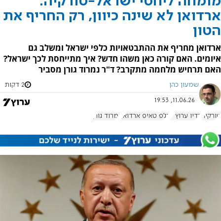
מומחה ליחסי ישראל-טורקיה:
ארדואן לא שינה כיוון, רק החריף את
הטון
ארדואן מחריף את ההתבטאויות כלפי ישראל ומשלב גם
איומים. האם קורה כאן משהו חדש? איך מתייחסת לכך ישראל?
האם תרחיש מלחמה מתקרב? ד"ר נמרוד גורן מסביר
שמעון כהן
2 דקות
11.06.26, 19:53
טורקיה
רדיו ערוץ 7
רג'פ טאיפ ארדואן
נמרוד גורן