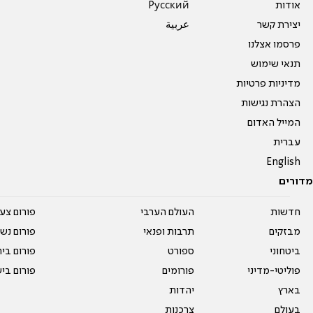
אודות
Pусский
יצירת קשר
عربية
פרסמו אצלנו
תנאי שימוש
מדיניות פרטיות
הצהרת נגישות
המייל האדום
עברית
English
מדורים
חדשות
העולם הערבי
פורום צע
מבזקים
תרבות ופנאי
פורום נשו
ביטחוני
ספורט
פורום בי
פוליטי-מדיני
פורומים
פורום בי
בארץ
יהדות
בעולם
צרכנות