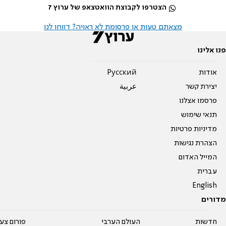
הצטרפו לקבוצת הוואטצאפ של ערוץ 7
מצאתם טעות או פרסומת לא ראויה? דווחו לנו
פנו אלינו
אודות
Pусский
יצירת קשר
عربية
פרסמו אצלנו
תנאי שימוש
מדיניות פרטיות
הצהרת נגישות
המייל האדום
עברית
English
מדורים
חדשות
העולם הערבי
פורום צע