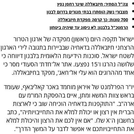
צה"ל הסתיר: חיזבאללה שיגר רחפן נפץ
מצבורי נשק הוסתרו בבתי מגורים בדרום לבנון
700 טונות: כך קרסה מפקדת חיזבאללה
הרמטכ"ל בלבנון: לא ניסוג עד שיהיה ביטחון
ישראל תקפה היום (ראשון) מפקדה של ארגון הטרור
הרצחני חיזבאללה בדאחיה שבביירות בתגובה לירי הארגון
לשטח ישראל. סוכנות הידיעות הלאומית בלבנון דיווחה כי
שלושה נהרגו ו־15 נפצעו. אתר אל־חדת' הסעודי מסר כי
אחד מההרוגים הוא עלי אל־חאג', מפקד בחיזבאללה.
יו"ר הפרלמנט של איראן מוחמד באכר קאליבאף, שעומד
בראש צוות המשא ומתן, איים בהפסקת המו"מ עם
ארה"ב. "התוקפנות בדאחיה הוכיחה שוב כי לארצות
הברית אין רצון או יכולת למלא את התחייבויותיה", כתב
בחשבון ה־X שלו. "אם אין לכם את הרצון והיכולת למלא
את התחייבויותכם אי אפשר לדבר על המשך הדרך".