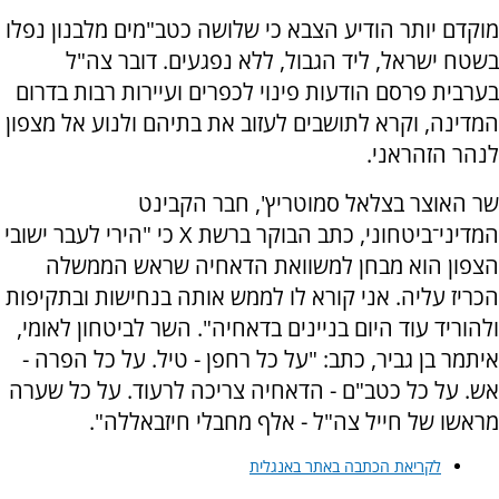
מוקדם יותר הודיע הצבא כי שלושה כטב"מים מלבנון נפלו
בשטח ישראל, ליד הגבול, ללא נפגעים. דובר צה"ל
בערבית פרסם הודעות פינוי לכפרים ועיירות רבות בדרום
המדינה, וקרא לתושבים לעזוב את בתיהם ולנוע אל מצפון
לנהר הזהראני.
שר האוצר בצלאל סמוטריץ', חבר הקבינט
המדיני־ביטחוני, כתב הבוקר ברשת X כי "הירי לעבר ישובי
הצפון הוא מבחן למשוואת הדאחיה שראש הממשלה
הכריז עליה. אני קורא לו לממש אותה בנחישות ובתקיפות
ולהוריד עוד היום בניינים בדאחיה". השר לביטחון לאומי,
איתמר בן גביר, כתב: "על כל רחפן - טיל. על כל הפרה -
אש. על כל כטב"ם - הדאחיה צריכה לרעוד. על כל שערה
מראשו של חייל צה"ל - אלף מחבלי חיזבאללה".
לקריאת הכתבה באתר באנגלית