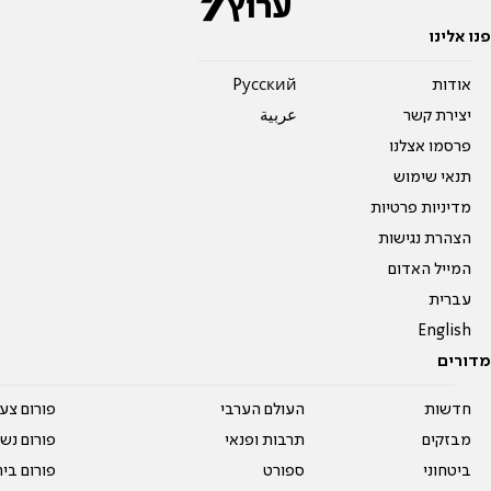
פנו אלינו
אודות
Pусский
יצירת קשר
عربية
פרסמו אצלנו
תנאי שימוש
מדיניות פרטיות
הצהרת נגישות
המייל האדום
עברית
English
מדורים
חדשות
העולם הערבי
פורום צע
מבזקים
תרבות ופנאי
פורום נשו
ביטחוני
ספורט
פורום בי