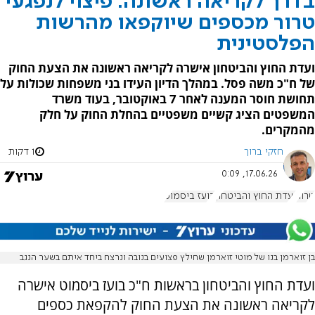
בדרך לקריאה ראשונה: פיצוי לנפגעי
טרור מכספים שיוקפאו מהרשות
הפלסטינית
ועדת החוץ והביטחון אישרה לקריאה ראשונה את הצעת החוק
של ח"כ משה פסל. במהלך הדיון העידו בני משפחות שכולות על
תחושת חוסר המענה לאחר 7 באוקטובר, בעוד משרד
המשפטים הציג קשיים משפטיים בהחלת החוק על חלק
מהמקרים.
חזקי ברוך
1 דקות
17.06.26, 0:09
טרור
ועדת החוץ והביטחון
בועז ביסמוט
בן זוארמן בנו של מוטי זוארמן שחילץ פצועים בנובה ונרצח ביחד איתם בשער הנגב
ועדת החוץ והביטחון בראשות ח"כ בועז ביסמוט אישרה
לקריאה ראשונה את הצעת החוק להקפאת כספים