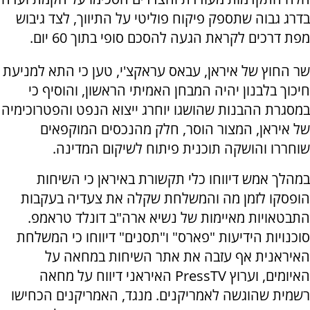
בדרג גבוה שתספק פיקוח פוליטי על התיווך, לצד גיבוש
מפת דרכים לקראת הגעה להסכם סופי בתוך 60 יום.
שר החוץ של איראן, עבאס עראקצ'י, טען כי התא למניעת
חיכוך בלבנון יהיה המבחן האמיתי הראשון, והוסיף כי
במסגרת ההבנות שהושגו יוחרג ייצוא הנפט והפטרוכימיה
של איראן, המצור הוסר, חלק מהנכסים המוקפאים
שוחררו והושקה תוכנית פיתוח לשיקום המדינה.
במהלך אמש דיווחו כלי תקשורת באיראן כי השיחות
הופסקו לזמן מה והמשלחת שקלה את צעדיה בעקבות
התבטאויות מאיימות של נשיא ארה"ב דונלד טראמפ.
סוכנויות הידיעות "פארס" ו"תסנים" דיווחו כי המשלחת
האיראנית אף עזבה את אתר השיחות במחאה על
האיומים, וערוץ PressTV האיראני דיווח על מחאה
רשמית שהוגשה לאמריקנים. מנגד, האמריקנים הכחישו