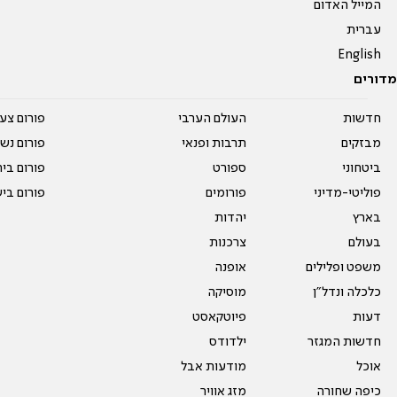
המייל האדום
עברית
English
מדורים
חדשות
העולם הערבי
פורום צע
מבזקים
תרבות ופנאי
פורום נשו
ביטחוני
ספורט
פורום בי
פוליטי-מדיני
פורומים
פורום בי
בארץ
יהדות
בעולם
צרכנות
משפט ופלילים
אופנה
כלכלה ונדל"ן
מוסיקה
דעות
פיוטקאסט
חדשות המגזר
ילדודס
אוכל
מודעות אבל
כיפה שחורה
מזג אוויר