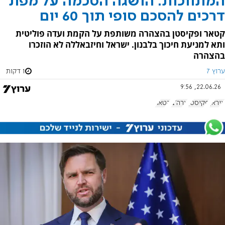
המתווכות: הושגה הסכמה על מפת
דרכים להסכם סופי תוך 60 יום
קטאר ופקיסטן בהצהרה משותפת על הקמת ועדה פוליטית
ותא למניעת חיכוך בלבנון. ישראל וחיזבאללה לא הוזכרו
בהצהרה
ערוץ 7
1 דקות
22.06.26, 9:56
איראן
פקיסטן
ארה"ב
קטאר