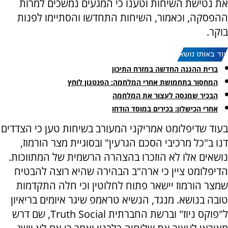
את נטישת השיחות וטענו כי המגעים נמשכים למרות
ההפסקה, וכאמור, השיחות התחדשו והסתיימו לפנות
בוקר.
עוד באותו נושא:
ברית ההגנה החדשה במזרח התיכון
המחסור בתחמושת אחרי המלחמה: הפנטגון לוחץ
הבכיר שמנסה לעצור את המלחמה
אחרי הכישלון: בכירים במוסד הודחו
בעוד שדיפלומט אמריקני המעורב בשיחות טען כי הצדדים
דנו ב"כל מרכיבי הסכם הגרעין" ובסוגיית מצר הורמוז,
נושאים אלו לא הוזכרו בהצהרה הרשמית של המתווכות.
הדיפלומט ציין כי ארה"ב הבהירה שהיא רוצה להבטיח
שמצר הורמוז יישאר פתוח לחלוטין וכי חלה התקדמות
טובה בנושא. מנגד, הנשיא טראמפ שיגר איומים בריאיון
ל"פוקס ניוז" וברשת החברתית Truth Social, שם דרש