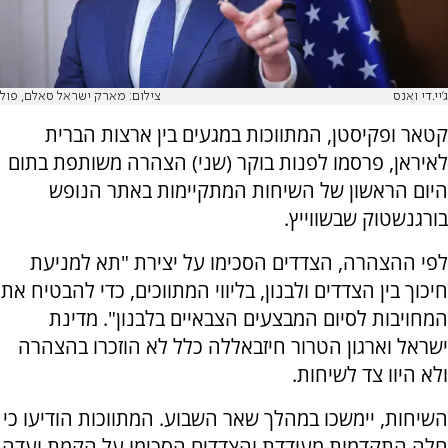
ג'יי.די ואנס
צילום: מארק ישראל סאלם, פול
קטאר ופקיסטן, המתווכות במגעים בין ארצות הברית
לאיראן, פרסמו לפנות בוקר (שני) הצהרה משותפת בתום
היום הראשון של השיחות המתקיימות באתר הנופש
בורגנשטוק שבשווייץ.
לפי ההצהרה, הצדדים הסכימו על יצירת "תא למניעת
חיכוך בין הצדדים ולבנון, בליווי המתווכים, כדי להבטיח את
המחויבות לסיום המבצעים הצבאיים בלבנון". מדינת
ישראל וארגון הטרור חיזבאללה כלל לא הוזכרו בהצהרה
ולא היוו צד לשיחות.
השיחות, יימשכו במהלך שאר השבוע. המתווכות הודיעו כי
חלה התקדמות מעודדת והצדדים הסכימו על הקמת ועדה