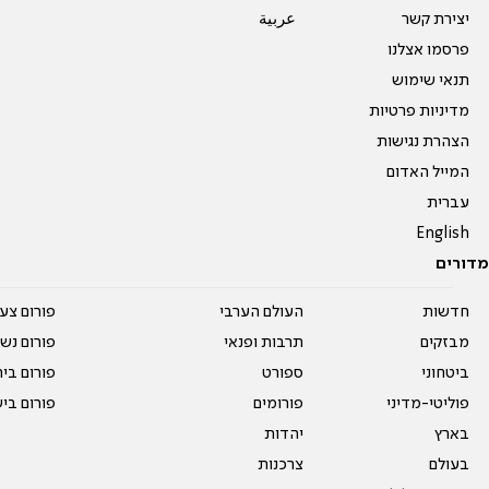
יצירת קשר
عربية
פרסמו אצלנו
תנאי שימוש
מדיניות פרטיות
הצהרת נגישות
המייל האדום
עברית
English
מדורים
חדשות
העולם הערבי
פורום צע
מבזקים
תרבות ופנאי
פורום נשו
ביטחוני
ספורט
פורום בי
פוליטי-מדיני
פורומים
פורום בי
בארץ
יהדות
בעולם
צרכנות