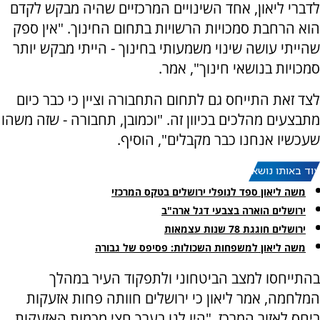
לדברי ליאון, אחד השינויים המרכזיים שהיה מבקש לקדם
הוא הרחבת סמכויות הרשויות בתחום החינוך. "אין ספק
שהייתי עושה שינוי משמעותי בחינוך - הייתי מבקש יותר
סמכויות בנושאי חינוך", אמר.
לצד זאת התייחס גם לתחום התחבורה וציין כי כבר כיום
מתבצעים מהלכים בכיוון זה. "וכמובן, תחבורה - שזה משהו
שעכשיו אנחנו כבר מקבלים", הוסיף.
עוד באותו נושא:
משה ליאון ספד לנופלי ירושלים בטקס המרכזי
ירושלים הוארה בצבעי דגל ארה"ב
ירושלים חוגגת 78 שנות עצמאות
משה ליאון למשפחות השכולות: פסיפס של גבורה
בהתייחסו למצב הביטחוני ולתפקוד העיר במהלך
המלחמה, אמר ליאון כי ירושלים חוותה פחות אזעקות
ביחס לאזור המרכז. "היו לנו בערך חצי מכמות האזעקות