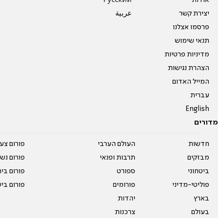
יצירת קשר
عربية
פרסמו אצלנו
תנאי שימוש
מדיניות פרטיות
הצהרת נגישות
המייל האדום
עברית
English
מדורים
חדשות
העולם הערבי
פורום צע
מבזקים
תרבות ופנאי
פורום נשו
ביטחוני
ספורט
פורום בי
פוליטי-מדיני
פורומים
פורום בי
בארץ
יהדות
בעולם
צרכנות