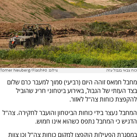
כוח צבאי בגבול עזה
צילום: Tomer Neuberg/Flash90
מחבל חמאס זוהה היום (רביעי) סמוך למעבר כרם שלום
בצד העזתי של הגבול, באירוע ביטחוני חריג שהוביל
להקפצת כוחות צה"ל לאזור.
המחבל נעצר בידי כוחות הביטחון והועבר לחקירה. צה"ל
הדגיש כי המחבל נתפס כשהוא אינו חמוש.
במסגרת הפעילות הוקפצו למקום כוחות צה"ל וכן צוות