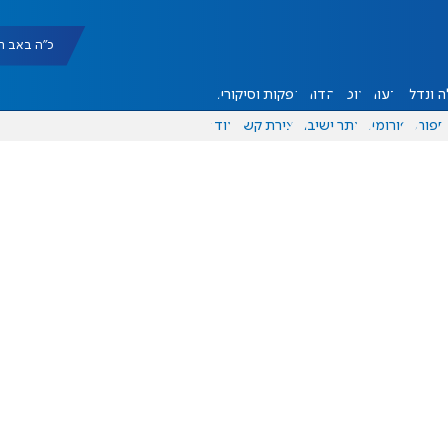
כ"ה באב תשפ"ו |
 ונדל"ן
דעות
אוכל
יהדות
הפקות וסיקורים
ספורט
פורומים
אתר ישיבה
יצירת קשר
עוד