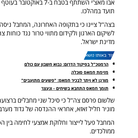
אבו מאצ'י השתתף בטבח ב-7 באוקטובר
תועד במהלכו.
בצה"ל ציינו כי בתקופה האחרונה, המחבל ניסה
לשיקום הארגון ולקידום מתווי טרור נגד כוחות צה
מדינת ישראל.
עוד באותו נושא:
הרמטכ"ל בפיקוד הדרום: נבוא חשבון עם כולם
מזימת חמאס סוכלה
מורגן לא ויתר לבכיר חמאס: "פשעים מתועבים"
תומך חמאס התחבא בשיחים - ונעצר
שלשום פרסם צה"ל כי סיכל שני מחבלים ברצוע
מוניר חליל זאזא, אחראי ההנדסה של גדוד מערב
המחבל פעל לייצור וחלוקת אמצעי לחימה בין הפ
ממולכדים.