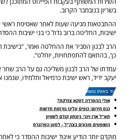
השירות המשותף בעקבות הפיילוט המתוכנן לשיל
בשריון בנובמבר הקרוב.
ישיבות, החליטה ברוב גדול כי בני ישיבות ההסדר
הרב לבנון הסביר את ההחלטה ואמר, "בישיבת רא
כך, בהתאם להתפתחויות, יוחלט".
עמדתו של הרב לבנון משליכה גם על הרב שחר אי
יעקב ידיד, ראש ישיבת כרמיאל ותלמידו, שנמנו
עוד באותו נושא:
אולי ההפרדה דווקא צודקת?
כנס חירום: כופים עלינו נורמות חדשות
תא"ל ארז וינר: ניצחון קודם לשוויון
השופטים פוגעים בצה"ל - למען הפרוגרס
מוקדם יותר הודיע איגוד ישיבות ההסדר כי לאחר 