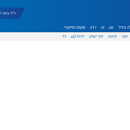
כ"ה באב תשפ"ו |
 ונדל"ן
דעות
אוכל
יהדות
הפקות וסיקורים
ספורט
פורומים
אתר ישיבה
יצירת קשר
עוד