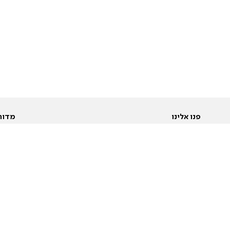
פנו אלינו
מדור
אודות
Pусский
חד
יצירת קשר
عربية
מב
פרסמו אצלנו
בי
תנאי שימוש
פו
מדיניות פרטיות
בא
הצהרת נגישות
בע
המייל האדום
מש