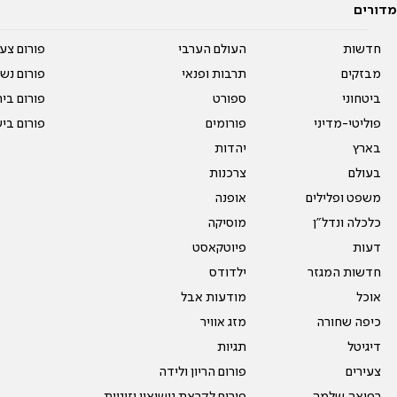
מדורים
חדשות
העולם הערבי
פורום צע
מבזקים
תרבות ופנאי
פורום נשו
ביטחוני
ספורט
פורום בי
פוליטי-מדיני
פורומים
פורום בי
בארץ
יהדות
בעולם
צרכנות
משפט ופלילים
אופנה
כלכלה ונדל"ן
מוסיקה
דעות
פיוטקאסט
חדשות המגזר
ילדודס
אוכל
מודעות אבל
כיפה שחורה
מזג אוויר
דיגיטל
תגיות
צעירים
פורום הריון ולידה
רפואה שלמה
פורום לקראת נישואין וזוגיות