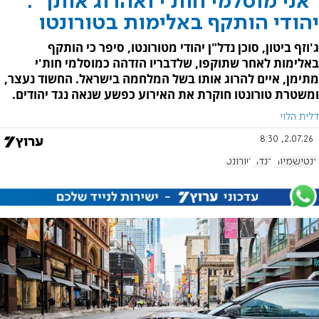
"אני מוסלמי חות'י ואהרוג אותך":
יהודי הותקף באלימות בטורונטו
ג'וזף ביטון, סוכן נדל"ן יהודי מטורונטו, סיפר כי הותקף
באלימות לאחר שתוקפו, שלדבריו הזדהה כמוסלמי חות'י
מתימן, איים להרוג אותו בשל המלחמה בישראל. החשוד נעצר,
ומשטרת טורונטו חוקרת את האירוע כפשע שנאה נגד יהודים.
דלית הלוי
2.07.26, 8:30
אנטישמיות
קנדה
טורונטו