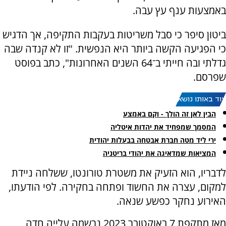
באמצעות ענף עץ עבה.
ביטון סיפר כי סבל משריטות בעקבות התקיפה, אך הדגיש
כי הפגיעה הקשה ביותר היא הנפשית. "זו לא קנדה שבה
גדלתי ובה חייתי ב־64 השנים האחרונות", כתב בפוסט
שפרסם.
עוד באותו נושא:
הבין לאן זה הולך - וקם באמצע
המסמך שמפחיד את יהדות איטליה
ירי ליד מטה חברת אבטחה בבעלות יהודית
המציאות שמדאיגה את יהודי בריטניה
לדבריו, הוא הזעיק את משטרת טורונטו, ששלחה ניידת
למקום, עצרה את החשוד ופתחה בחקירה. לפי הודעתו,
האירוע נחקר כפשע שנאה.
מאז מתקפת 7 באוקטובר 2023 נרשמה עלייה חדה