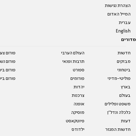
הצהרת נגישות
המייל האדום
עברית
English
מדורים
חדשות
העולם הערבי
פורום צע
מבזקים
תרבות ופנאי
פורום נשו
ביטחוני
ספורט
פורום בי
פוליטי-מדיני
פורומים
פורום בי
בארץ
יהדות
בעולם
צרכנות
משפט ופלילים
אופנה
כלכלה ונדל"ן
מוסיקה
דעות
פיוטקאסט
חדשות המגזר
ילדודס