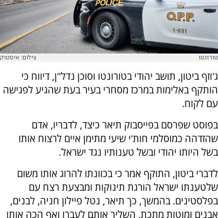
טורונטו
צילום: איסטוק
ג'וזף ביטון, תושב יהודי בטורונטו וסוכן נדל"ן, דיווח כי
הותקף באלימות במרכז מסחרי בעיר בעת שהגיע לפגישה
עם לקוח.
בפוסט שפרסם בפייסבוק תיאר כיצד, לדבריו, אדם
שהזדהה כמוסלמי חות'י שיעי מתימן איים לרצוח אותו
בשל היותו יהודי ובשל טענותיו נגד ישראל.
לדברי ביטון, התוקף אמר כי בכוונתו להרוג אותו משום
שלטענתו ישראל הורגת תינוקות ומבצעת רצח עם
בפלסטינים. בהמשך, כך תיאר, נטל פיילון חניה, לבנים,
אבנים ומוטות מתכת, השליך אותם לעברו ואף הכה אותו