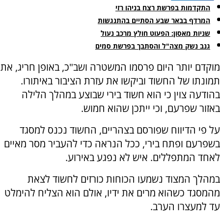
התקדמות בפרשת רצח בניהו רזי
המרדף בבאר שבע הסתיים בהתנגשות
שניות מאסון: הפעוט חולץ מרכב נעול
גנב נשק מצה"ל והסתבך בפרשת סמים
מוקדם יותר היום פרסמו המשטרה ושב"כ, באופן חריג, את
תמונתו של החשוד וביקשו את עזרת הציבור באיתורו.
בהודעה צוין כי הוא חשוד בירי שבוצע במהלך הלילה
באזור שפרעם, וכי ייתכן שהוא חמוש.
על פי הדיווח שפורסם בצהריים, החשוד נכנס למסגד
בשפרעם ופתח בירי, ככל הנראה כדי להעביר מסר מאיים
לאחד המתפללים. איש לא נפגע באירוע.
במהלך המצוד נשמעו הכוחות כורזים לחשוד לצאת
מהמסגד כשהוא מרים את ידיו, אולם הוא הצליח להימלט
עד למעצרו הערב.