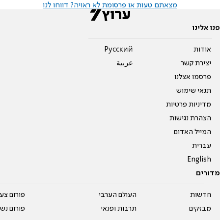
מצאתם טעות או פרסומת לא ראויה? דווחו לנו
פנו אלינו
אודות
Pусский
יצירת קשר
عربية
פרסמו אצלנו
תנאי שימוש
מדיניות פרטיות
הצהרת נגישות
המייל האדום
עברית
English
מדורים
חדשות
העולם הערבי
פורום צע
מבזקים
תרבות ופנאי
פורום נשו