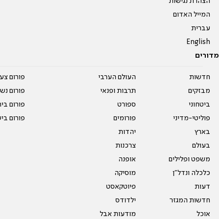
הצהרת נגישות
המייל האדום
עברית
English
מדורים
חדשות
העולם הערבי
פורום צע
מבזקים
תרבות ופנאי
פורום נשו
ביטחוני
ספורט
פורום בי
פוליטי-מדיני
פורומים
פורום בי
בארץ
יהדות
בעולם
צרכנות
משפט ופלילים
אופנה
כלכלה ונדל"ן
מוסיקה
דעות
פיוטקאסט
חדשות המגזר
ילדודס
אוכל
מודעות אבל