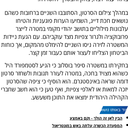
במהלך צילום הסרטון, הסתובבו השניים ברחובות כשהם
נושאים חכת דייג, השמיעו הערות פוגעניות והטיחו
עלבונות מילוליים בתושב יהודי מקומי במטרה לייצר
פרובוקציה ולגרור צפיות מצד עוקביהם. עם הגעת ניידות
המשטרה לזירה ניסו השניים להימלט מהמקום, אך כוחות
הביטחון הצליחו לעצור אותם כעבור זמן קצר.
בחקירתו במשטרה סיפר בוסלוב כי הגיע לסטמפורד היל
כשהוא מצויד בחכה, במטרה לעורר תגובות ולשחזר סרטון
דומה שראה באינסטגרם. הוא הוסיף כי ציפה שהסרטון
יזכה למאות או לאלפי צפיות, ואף טען כי הוא חשב שחברי
הקהילה היהודית ימצאו את התוכן משעשע.
עוד באותו נושא:
הבין לאן זה הולך - וקם באמצע
המסעדה הכשרה עלתה באש במונטריאול