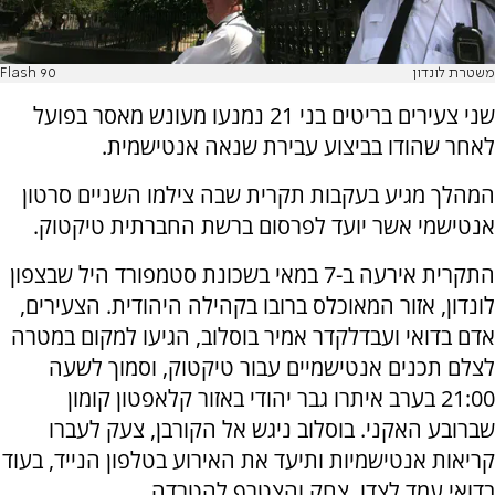
משטרת לונדון
Flash 90
שני צעירים בריטים בני 21 נמנעו מעונש מאסר בפועל
לאחר שהודו בביצוע עבירת שנאה אנטישמית.
המהלך מגיע בעקבות תקרית שבה צילמו השניים סרטון
אנטישמי אשר יועד לפרסום ברשת החברתית טיקטוק.
התקרית אירעה ב-7 במאי בשכונת סטמפורד היל שבצפון
לונדון, אזור המאוכלס ברובו בקהילה היהודית. הצעירים,
אדם בדואי ועבדלקדר אמיר בוסלוב, הגיעו למקום במטרה
לצלם תכנים אנטישמיים עבור טיקטוק, וסמוך לשעה
21:00 בערב איתרו גבר יהודי באזור קלאפטון קומון
שברובע האקני. בוסלוב ניגש אל הקורבן, צעק לעברו
קריאות אנטישמיות ותיעד את האירוע בטלפון הנייד, בעוד
בדואי עמד לצדו, צחק והצטרף להטרדה.