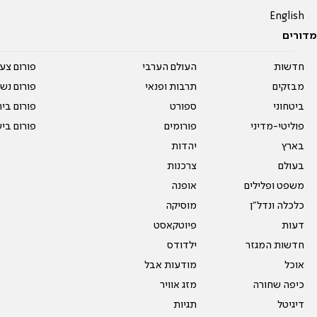
English
מדורים
חדשות
העולם הערבי
פורום צע
מבזקים
תרבות ופנאי
פורום נשו
ביטחוני
ספורט
פורום בי
פוליטי-מדיני
פורומים
פורום בי
בארץ
יהדות
בעולם
צרכנות
משפט ופלילים
אופנה
כלכלה ונדל"ן
מוסיקה
דעות
פיוטקאסט
חדשות המגזר
ילדודס
אוכל
מודעות אבל
כיפה שחורה
מזג אוויר
דיגיטל
תגיות