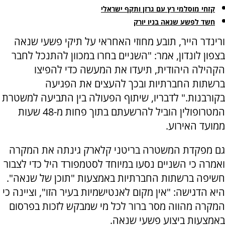
קזחי מוסלמי רץ עם גרזן ותקף ישראלי
חשד לפשע שנאה בניו יורק
ורינדר הייר, תובע מחוזי האחראי על תיקי פשעי שנאה
בצפון לונדון, אמר: "השניים בחרו במכוון להתנכל לחבר
הקהילה היהודית, תיעדו את המעשה כדי להפיצו
ברשתות החברתיות ובכך להעצים את הפגיעה
בקורבנות." לדבריו, שיתוף הפעולה בין התביעה למשטרת
המטרופולין הוביל להרשעתם בתוך פחות מ-48 שעות
ממועד האירוע.
גם מפקדת המשטרה בריטני קלארק גינתה את המקרה
ואמרה כי השניים נסעו במיוחד לסטמפורד היל כדי לצבור
חשיפה ברשתות החברתיות באמצעות "תוכן של שנאה".
היא הדגישה: "אין מקום לאנטישמיות בעיר הזו", וציינה כי
המקרה מהווה מסר ברור לכל מי שמבקש לזכות בפרסום
באמצעות ביצוע פשעי שנאה.