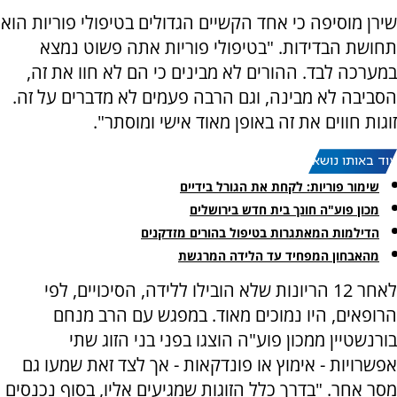
שירן מוסיפה כי אחד הקשיים הגדולים בטיפולי פוריות הוא
תחושת הבדידות. "בטיפולי פוריות אתה פשוט נמצא
במערכה לבד. ההורים לא מבינים כי הם לא חוו את זה,
הסביבה לא מבינה, וגם הרבה פעמים לא מדברים על זה.
זוגות חווים את זה באופן מאוד אישי ומוסתר".
עוד באותו נושא:
שימור פוריות: לקחת את הגורל בידיים
מכון פוע"ה חונך בית חדש בירושלים
הדילמות המאתגרות בטיפול בהורים מזדקנים
מהאבחון המפחיד עד הלידה המרגשת
לאחר 12 הריונות שלא הובילו ללידה, הסיכויים, לפי
הרופאים, היו נמוכים מאוד. במפגש עם הרב מנחם
בורנשטיין ממכון פוע"ה הוצגו בפני בני הזוג שתי
אפשרויות - אימוץ או פונדקאות - אך לצד זאת שמעו גם
מסר אחר. "בדרך כלל הזוגות שמגיעים אליו, בסוף נכנסים