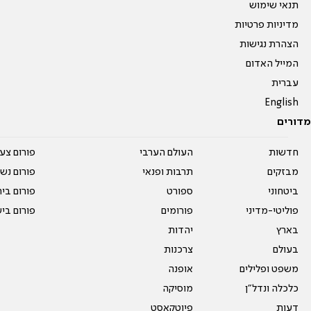
תנאי שימוש
מדיניות פרטיות
הצהרת נגישות
המייל האדום
עברית
English
מדורים
חדשות
העולם הערבי
פורום צע
מבזקים
תרבות ופנאי
פורום נשו
ביטחוני
ספורט
פורום בי
פוליטי-מדיני
פורומים
פורום בי
בארץ
יהדות
בעולם
צרכנות
משפט ופלילים
אופנה
כלכלה ונדל"ן
מוסיקה
דעות
פיוטקאסט