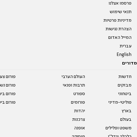
פרסמו אצלנו
תנאי שימוש
מדיניות פרטיות
הצהרת נגישות
המייל האדום
עברית
English
מדורים
חדשות
העולם הערבי
פורום צע
מבזקים
תרבות ופנאי
פורום נשו
ביטחוני
ספורט
פורום בי
פוליטי-מדיני
פורומים
פורום בי
בארץ
יהדות
בעולם
צרכנות
משפט ופלילים
אופנה
כלכלה ונדל"ן
מוסיקה