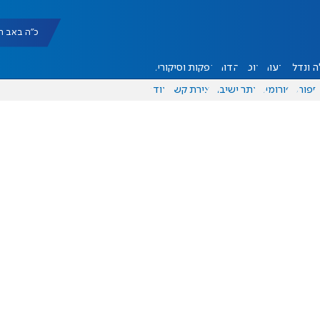
כ"ה באב תשפ"ו |
 ונדל"ן
דעות
אוכל
יהדות
הפקות וסיקורים
ספורט
פורומים
אתר ישיבה
יצירת קשר
עוד