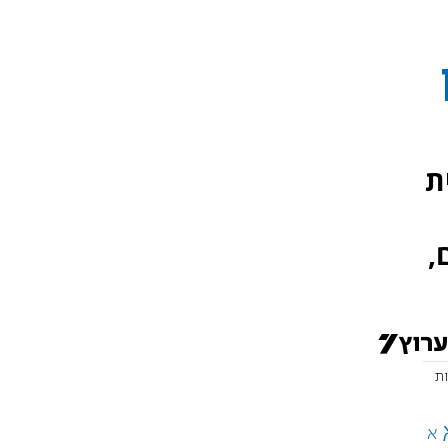
ת
,
א