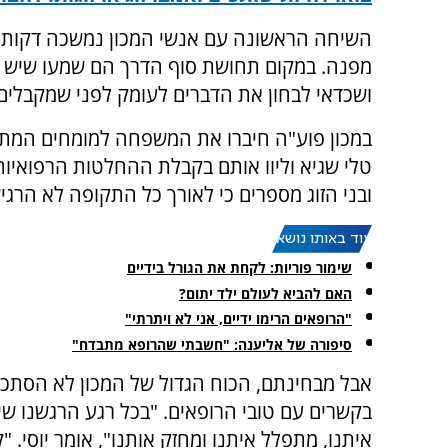
השיחה הראשונה עם אנשי המכון נמשכה דקות אר
מפנה. במקום תחושת סוף הדרך הם שמעו שיש גם 
ושכדאי לבחון את הדברים לעומק לפני שמקבלים
במכון פוע"ה חיברו את המשפחה למומחים המתאי
טלי שגיא וליוו אותם בקבלת ההחלטות הרפואיו
ובני הזוג מספרים כי לאורך כל התקופה לא הרג
עוד באותו נושא:
שימור פוריות: לקחת את הגורל בידיים
האם להביא לעולם ילד יתום?
"הרופאים הרימו ידיים, אני לא ויתרתי"
סיפורה של אליענה: "חשבתי שהרופא מתבדח"
אבל מבחינתם, הכוח הגדול של המכון לא הסתכ
בקשרים עם טובי הרופאים. "בכל רגע הרגשנו ש
איתנו, מתפלל איתנו ומחזק אותנו", אומר יוסי. "ק