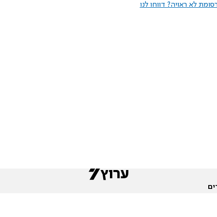
ומת לא ראויה? דווחו לנו
ים
שות
חדשות המגזר
פורומים
תגי