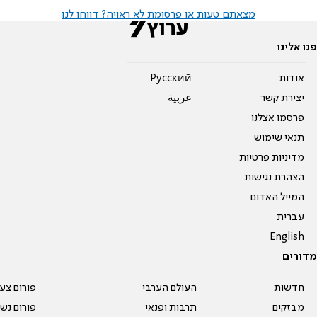
מצאתם טעות או פרסומת לא ראויה? דווחו לנו
פנו אלינו
אודות
Pусский
יצירת קשר
عربية
פרסמו אצלנו
תנאי שימוש
מדיניות פרטיות
הצהרת נגישות
המייל האדום
עברית
English
מדורים
חדשות
העולם הערבי
פורום צע
מבזקים
תרבות ופנאי
פורום נשו