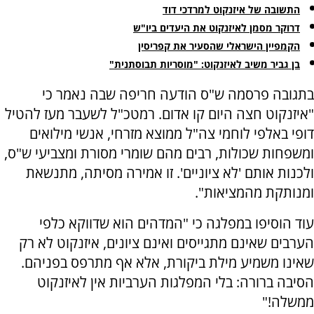
התשובה של איזנקוט למרדכי דוד
דרוקר מסמן לאיזנקוט את היעדים ביו"ש
הקמפיין הישראלי שהסעיר את קפריסין
בן גביר משיב לאיזנקוט: "מוסריות תבוסתנית"
בתגובה פרסמה ש"ס הודעה חריפה שבה נאמר כי
"איזנקוט חצה היום קו אדום. רמטכ"ל לשעבר מעז להטיל
דופי באלפי לוחמי צה"ל ממוצא מזרחי, אנשי מילואים
ומשפחות שכולות, רבים מהם שומרי מסורת ומצביעי ש"ס,
ולכנות אותם 'לא ציוניים'. זו אמירה מסיתה, מתנשאת
ומנותקת מהמציאות".
עוד הוסיפו במפלגה כי "המדהים הוא שדווקא כלפי
הערבים שאינם מתגייסים ואינם ציונים, איזנקוט לא רק
שאינו משמיע מילת ביקורת, אלא אף מתרפס בפניהם.
הסיבה ברורה: בלי המפלגות הערביות אין לאיזנקוט
ממשלה!"