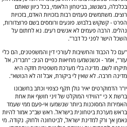
בכלכלה, בשגשוג, בביטחון הלאומי, בכל כיוון שאתם
רוצים. משתמשים פעמים רבות בזכויות האדם, בזכויות
הפרט - קשקוש בלבוש. פוגעים ורומסים בשם פרוצדורות,
נהלים. הרבה פעמים לא אנשים רעים. נא לחתום על
השכל הישר לפני כל דבר".
"עם כל הכבוד והחשיבות לעורכי דין והמשפטנים, הם כלי
עזר", אמר - וכשנשמעו מחיאות כפיים הגיב: "חבר'ה, אל
תיקחו לשם. מדינה בלי מערכת משפטית חזקה היא
מדינה חרבה. לא שאין לי ביקורת, אבל זה לא הנושא".
יו"ר הדמוקרטים יאיר גולן תקף כצפוי וכתב בחשבונו
ברשת X כי "הווידוי המוקלט של זיני חושף את אחת
האמירות המסוכנות ביותר שנשמעו אי-פעם ממי שעמד
בראש מערכת ביטחונית בישראל. ראש שב"כ אמור להיות
נאמן אך ורק למדינת ישראל, לביטחונה ולחוק. נקודה. מי