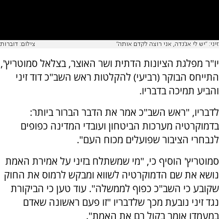
זיני: ״יש לי אג׳נדה, אני רוצה לקדם אותה"
צילום: דוברות
יו"ר מפלגת הציונות הדתית ושר האוצר, בצלאל סמוטריץ',
התייחס הבוקר (רביעי) להקלטות ראש השב"כ דוד זיני
והביע תמיכה בדבריו.
לדבריו, "ראש השב"כ אמר את הדבר הברור ביותר:
בדמוקרטיה מערכות הביטחון ועובדי המדינה כפופים
לנבחרי הציבור שפועלים מכוח העם".
סמוטריץ' הוסיף כי, "מי שמשתלח בזיני על אמירת האמת
נושא את שם הדמוקרטיה לשווא ומבקש לרמוס את החוק
שקובע כי השב"כ כפוף לממשלה". עוד טען כי הביקורת
נגד זיני נובעת מכך שלדבריו "זו פעם ראשונה שאדם
במעמדו אומר בקול רם את האמת".