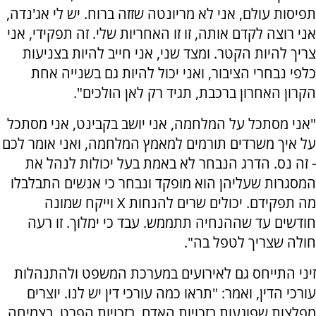
תפיסות עולם, אני לא מריונטה שזזה ברוח. יש לי אג'נדה,
אני רוצה לקדם אותה, זו זו האחריות שלי. זה תפקידי, אני
צריך להיות הקטר. ומצד שני, אני חייב להיות בצניעות
כלפי נבחרי הציבור, ואני יכול להיות גם בשנייה אחת
הקרון האחרון ברכבת, תגיד רק לאן הולכים".
"אני מסתכל על המלחמה, אני יושב בקבינט, אני מסתכל
על איך משרדים תורמים למאמץ המלחמה, ואני אומר לכם
- זה נס. הדרג הנבחר לא באמת בעל יכולות לנהל את
המסגרות שעליהן הוא מופקד ונבחר כי אנשים התבלבלו
מה תפקידם. יכולים שרים להנחות X וייקח שמונה
חודשים עד שההנחיה תתממש. עבד כי ימלוך. זו רעה
חולה שצריך לטפל בה".
זיני התייחס גם לאירועים במערכת המשפט ולהתנהלות
עורכי הדין, ואמר: "תראו כמה עורכי דין יש לנו. יוצרים
מפלצות שפוגעות בזכויות האדם, בזכויות הפרט, בצמיחה,