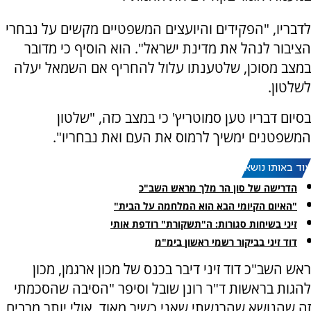
לדבריו, "הפקידים והיועצים המשפטיים מקשים על נבחרי
הציבור לנהל את מדינת ישראל". הוא הוסיף כי מדובר
במצב מסוכן, שלטענתו עלול להחריף אם השמאל יעלה
לשלטון.
בסיום דבריו טען סמוטריץ' כי במצב כזה, "שלטון
המשפטנים ימשיך לרמוס את העם ואת נבחריו".
עוד באותו נושא:
הדרישה של סון הר מלך מראש השב"כ
"האיום הקיומי הבא הוא המלחמה על הבית"
זיני בשיחות סגורות: ה"תשקורת" רודפת אותי
דוד זיני בביקור רשמי ראשון בימ"מ
ראש השב"כ דוד זיני דיבר בכנס של מכון ארגמן, מכון
להגות בראשות ד"ר רונן שובל וסיפר "הסיבה שהסכמתי
זה שהנושא שהרגשתי שאני כשיר מאוד, אולי יותר מרבים