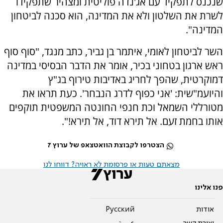
שנכנס לתפקיד עם אג'נדה פוליטית ומצהיר שתפקידו
לשרת את השלטון ולא את המדינה, הוא סכנה לביטחון
המדינה".
השר לביטחון לאומי, איתמר בן גביר, כתב מנגד, "סוף סוף
ראש ארגון בטחוני בכיר, אומר את הדבר הבסיסי במדינה
דמוקרטית, שהפך לחריג באדיבות טירוף בג"ץ
והיועמ"שית: 'אני כפוף לדרג הנבחר'. כעת תראו את
מטורללי השמאל וכת חנפי החונטה המשפטית תוקפים
אותו בחמת זעם. אל תירא דוד, אל תירא!".
הצטרפו לקבוצת הוואטצאפ של ערוץ 7
מצאתם טעות או פרסומת לא ראויה? דווחו לנו
פנו אלינו
אודות
Pусский