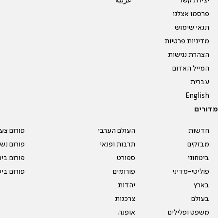
יצירת קשר
عربية
פרסמו אצלנו
תנאי שימוש
מדיניות פרטיות
הצהרת נגישות
המייל האדום
עברית
English
מדורים
חדשות
העולם הערבי
פורום צע
מבזקים
תרבות ופנאי
פורום נשו
ביטחוני
ספורט
פורום בי
פוליטי-מדיני
פורומים
פורום בי
בארץ
יהדות
בעולם
צרכנות
משפט ופלילים
אופנה