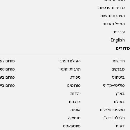
מדיניות פרטיות
הצהרת נגישות
המייל האדום
עברית
English
מדורים
חדשות
העולם הערבי
פורום צע
מבזקים
תרבות ופנאי
פורום נשו
ביטחוני
ספורט
פורום בי
פוליטי-מדיני
פורומים
פורום בי
בארץ
יהדות
בעולם
צרכנות
משפט ופלילים
אופנה
כלכלה ונדל"ן
מוסיקה
דעות
פיוטקאסט