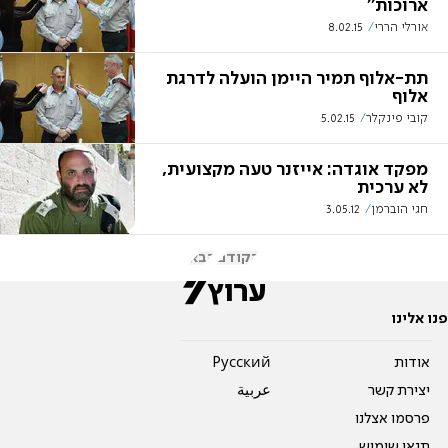
ארוכות''
אורלי הררי
8.02.15
תת-אלוף תמיר היימן הועלה לדרגת
אלוף
קובי פינקלר
5.02.15
מפקד אוגדה: אייזנר טעה מקצועית,
לא ערכית
חגי הוברמן
3.05.12
הקודם
הבא
פנו אלינו
אודות
Pусский
יצירת קשר
عربية
פרסמו אצלנו
תנאי שימוש