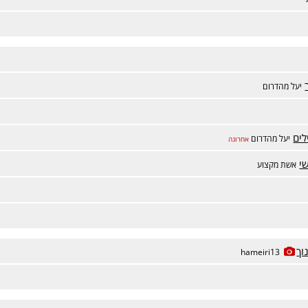
יעל מהדרום
לים
יעל מהדרום
אחרונה
י
אשת מקצוע
וך
hameiri13