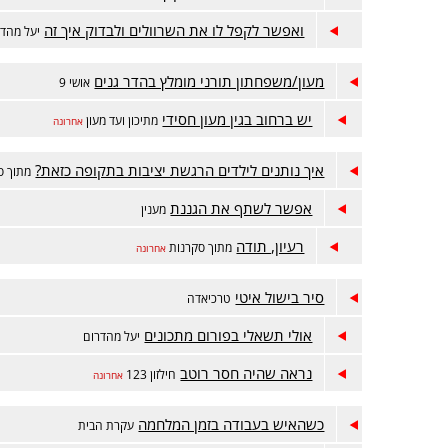
ואפשר לקפל לו את השרוולים ולבדוק איך זה
יעל מהדר
מעון/משפחתון תורני מומלץ בהדר גנים
אושי 9
יש ברחוב בגין מעון חסידי
מתיכון ועד מעון
אחרונה
איך נותנים לילדים הרגשת יציבות בתקופה כזאת?
מתוך ס
אפשר לשתף את הגננת
מענין
רעיון, תודה
מתוך סקרנות
אחרונה
סיר בישול איטי
טרכיאדה
אולי תשאלי בפורום מתכונים
יעל מהדרום
נראה שהיה חסר רוטב
חילזון 123
אחרונה
כשהאיש בעבודה בזמן המלחמה
עקרת הבית