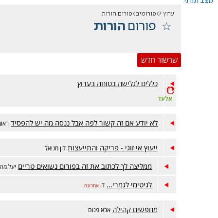
מצב תורני
ערוץ 7
פורומים
פורום הורות
פורום
הורות
שרשור חדש
​​​​​​​​​​​​כללים לגלישה בטוחה בערוץ
אלעד
לא יודע אם זה קשור לפה אבל ננסה מה יש להפסיד
ראובן5
ייעוץ אי זוגי - פריקה והתייעצות
דון מנואל
ממליצה לך לכתוב את זה בפורום נשואים טריים
יעל מה
לגיטימי לגמרי...
ד.
אחרונה
מחפשים קהילה
אבא פגום