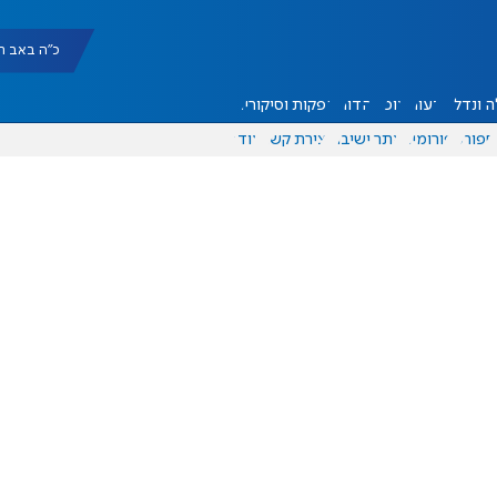
כ"ה באב תשפ"ו |
 ונדל"ן
דעות
אוכל
יהדות
הפקות וסיקורים
ספורט
פורומים
אתר ישיבה
יצירת קשר
עוד