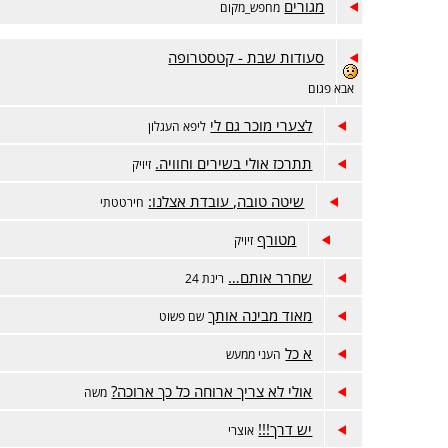
מגורים
מחפש_מקום
סעודות שבת - קטסטרופה
אבא פגום
לצערי מוכר גם לי
ליפא העגלון
תתרכז אולי בשירים וחוויה.
זיויק
שיטה טובה, עובדת אצלנו:
חירטטתי
מטורף
זיויק
שחרר אותם…
רינת 24
מאוד מבינה אותך
שם פשוט
א כל
העני ממעש
אולי לא צריך ארוחה כל כך ארוכה?
משה
יש דרך!!!
אוצרי