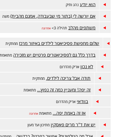
הוא יודע
נהג ותיק
אם יורשה לי (בתור מי שבעבודה, אמנם מהבית)
משה
משתפים מהלב
תהילה 3>
אחרונה
שלום מחפשת פסיכיאטר לילדים באיזור מרכז
ממתקית
בדרך כלל גם לפסיכיאטרים פרטיים יש מזכירה
מתואמת
לא נכון
אריק מהדרום
תודה אבל צריכה לילדים.
ממתקית
זה יפה! ומעניין כמה זה נפוץ...
מתואמת
בוודאי
אריק מהדרום
אז זה באמת יפה...
מתואמת
אחרונה
יש את ד''ר מרים פאסקין
מתיכון ועד מעון
אבל מה הטלפונים? אפשר בפרטי? בבקשה...
ממתקית