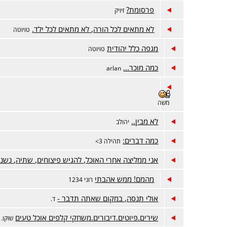
פרסומת?
זיויק
לא מתאים לכל הורה, לא מתאים לכל ילד.
טויוטה
מגפה כלל יהודית
טויוטה
כמה מוכר...
arlan
משה
לא מבין..
יהולב
כמה דברים:
תהילה 3>
אני ממליצה אחרי האוכל, להגיש פיצוחים, שתיה, נשנו
מהמם! ממש אהבתי
רוני 1234
אולי תנסה, במקום שאתה תדבר -
ד.
שירים.פיוטים.דיבורים.משחקי קלפים אוכל טעים
שוקו.