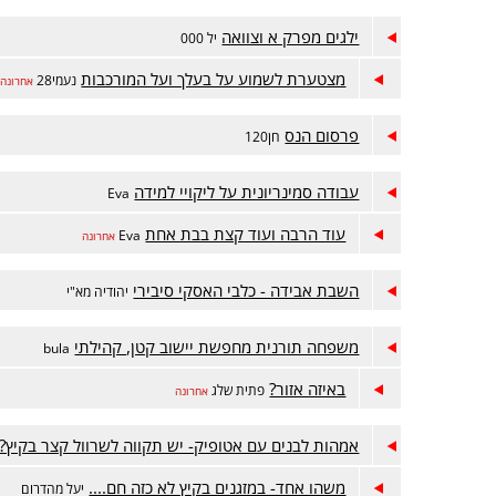
ילגים מפרק א וצוואה
יל 000
מצטערת לשמוע על בעלך ועל המורכבות
נעמי28
אחרונה
פרסום הנס
חן120
עבודה סמינריונית על ליקויי למידה
Eva
עוד הרבה ועוד קצת בבת אחת
Eva
אחרונה
השבת אבידה - כלבי האסקי סיבירי
יהודיה מא"י
משפחה תורנית מחפשת יישוב קטן, קהילתי
bula
באיזה אזור?
פתית שלג
אחרונה
אמהות לבנים עם אטופיק- יש תקווה לשרוול קצר בקיץ?
משהו אחד- במזגנים בקיץ לא כזה חם....
יעל מהדרום